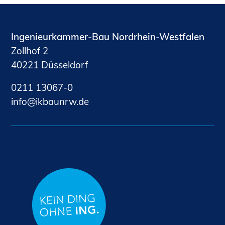
Ingenieurkammer-Bau Nordrhein-Westfalen
Zollhof 2
40221 Düsseldorf
0211 13067-0
nf
kb
nrw
d