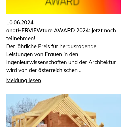
Informationen für Fortbildungsträger
Anträge, Anzeigen, Formulare
10.06.2024
Fortbildung/Seminare
anotHERVIEWture AWARD 2024: Jetzt noch
Informationen für Ingenieurinnen
teilnehmen!
und Ingenieure
Der jährliche Preis für herausragende
Recht
Leistungen von Frauen in den
Planungswettbewerbe
Ingenieurwissenschaften und der Architektur
Publikationen
wird von der österreichischen ...
Stellenbörse
Meldung lesen
Staatlich anerkannte Sachverständige
Öffentlich bestellte und vereidigte
Sachverständige
Prüfsachverständige
Qualifizierte Tragwerksplaner/-innen
Bauvorlageberechtigte