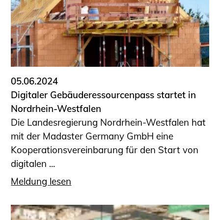
Sachkundige für Zustands- und
Funktionsprüfung privater
Abwasserleitungen
Vereinbarungen mit
Ingenieurkammern
Büronachfolge
05.06.2024
Zusatzqualifikationen
Digitaler Gebäuderessourcenpass startet in
Geschützter Bereich
Nordrhein-Westfalen
Die Landesregierung Nordrhein-Westfalen hat
Informationen für Auftraggeber und
mit der Madaster Germany GmbH eine
Verbraucher
Kooperationsvereinbarung für den Start von
Ingenieursuche (Mitglieder der IK-Bau
digitalen ...
NRW)
Fachlisten
Meldung lesen
Bauherren-ABC
Informationen für Schülerinnen,