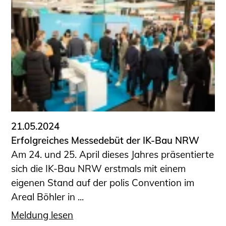
Schüler und Studierende
Projekte für Schülerinnen und Schüler
START.ING. Das Studierenden Praxis-
Programm
Wissenswertes für Studierende
Wettbewerbe für Studierende
BLING.BLING.
Kammer Newsletter
Presse
21.05.2024
Erfolgreiches Messedebüt der IK-Bau NRW
Kontakt und Anfahrt
Am 24. und 25. April dieses Jahres präsentierte
Impressum
sich die IK-Bau NRW erstmals mit einem
Datenschutz
eigenen Stand auf der polis Convention im
Areal Böhler in ...
Ingenieurakademie West
Meldung lesen