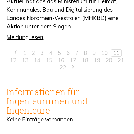
Aktuell hat das das Ministerium für Heimat,
Kommunales, Bau und Digitalisierung des
Landes Nordrhein-Westfalen (MHKBD) eine
Aktion unter dem Slogan ...
Meldung lesen
<
1
2
3
4
5
6
7
8
9
10
11
12
13
14
15
16
17
18
19
20
21
22
>
Informationen für
Ingenieur
innen und
Ingenieure
Keine Einträge vorhanden