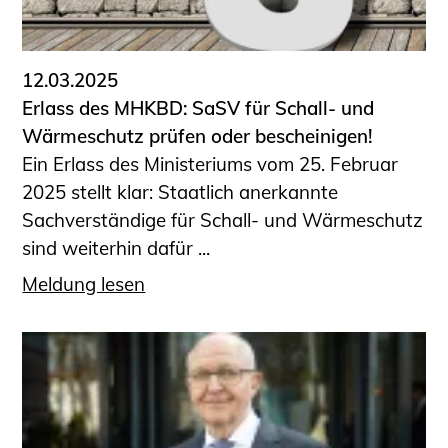
Informationen für Fortbildungsträger
Anträge, Anzeigen, Formulare
12.03.2025
Fortbildung/Seminare
Erlass des MHKBD: SaSV für Schall- und
Informationen für Ingenieurinnen
Wärmeschutz prüfen oder bescheinigen!
und Ingenieure
Ein Erlass des Ministeriums vom 25. Februar
Recht
2025 stellt klar: Staatlich anerkannte
Planungswettbewerbe
Sachverständige für Schall- und Wärmeschutz
Publikationen
sind weiterhin dafür ...
Stellenbörse
Meldung lesen
Staatlich anerkannte Sachverständige
Öffentlich bestellte und vereidigte
Sachverständige
Prüfsachverständige
Qualifizierte Tragwerksplaner/-innen
Bauvorlageberechtigte