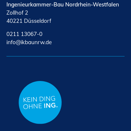
Ingenieurkammer-Bau Nordrhein-Westfalen
Zollhof 2
40221 Düsseldorf
0211 13067-0
nf
kb
nrw
d