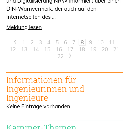
und Digitalisierung NRW informiert über einen
DIN-Warnvermerk, der auch auf den
Internetseiten des ...
Meldung lesen
<
1
2
3
4
5
6
7
8
9
10
11
12
13
14
15
16
17
18
19
20
21
22
>
Informationen für
Ingenieur
innen und
Ingenieure
Keine Einträge vorhanden
Kammer-Themen