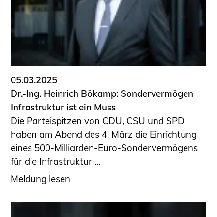
Sachkundige für Zustands- und
Funktionsprüfung privater
Abwasserleitungen
Vereinbarungen mit
Ingenieurkammern
Büronachfolge
05.03.2025
Zusatzqualifikationen
Dr.-Ing. Heinrich Bökamp: Sondervermögen
Geschützter Bereich
Infrastruktur ist ein Muss
Die Parteispitzen von CDU, CSU und SPD
Informationen für Auftraggeber und
haben am Abend des 4. März die Einrichtung
Verbraucher
eines 500-Milliarden-Euro-Sondervermögens
Ingenieursuche (Mitglieder der IK-Bau
für die Infrastruktur ...
NRW)
Fachlisten
Meldung lesen
Bauherren-ABC
Informationen für Schülerinnen,