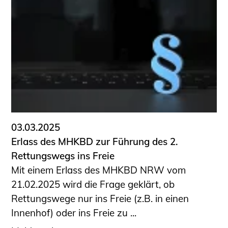
Schüler und Studierende
Projekte für Schülerinnen und Schüler
START.ING. Das Studierenden Praxis-
Programm
Wissenswertes für Studierende
Wettbewerbe für Studierende
BLING.BLING.
Kammer Newsletter
Presse
03.03.2025
Erlass des MHKBD zur Führung des 2.
Kontakt und Anfahrt
Rettungswegs ins Freie
Impressum
Mit einem Erlass des MHKBD NRW vom
Datenschutz
21.02.2025 wird die Frage geklärt, ob
Rettungswege nur ins Freie (z.B. in einen
Ingenieurakademie West
Innenhof) oder ins Freie zu ...