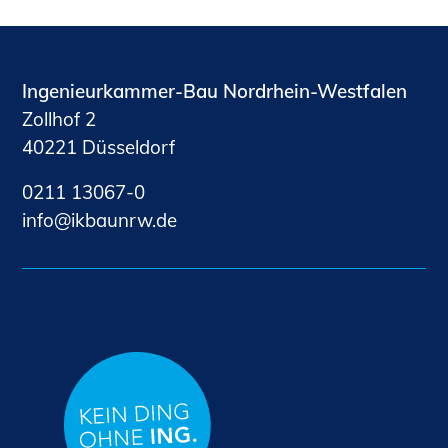
Ingenieurkammer-Bau Nordrhein-Westfalen
Zollhof 2
40221 Düsseldorf
0211 13067-0
nf
kb
nrw
d