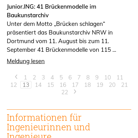
Junior.ING: 41 Brückenmodelle im
Baukunstarchiv
Unter dem Motto „Brücken schlagen“
präsentiert das Baukunstarchiv NRW in
Dortmund vom 11. August bis zum 11.
September 41 Brückenmodelle von 115 ...
Meldung lesen
<
1
2
3
4
5
6
7
8
9
10
11
12
13
14
15
16
17
18
19
20
21
22
>
Informationen für
Ingenieur
innen und
Ingenieure