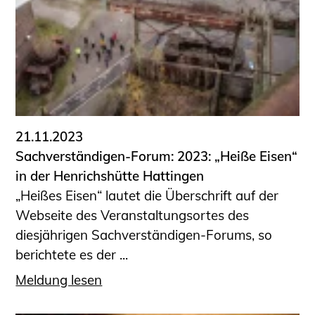
Schüler und Studierende
Projekte für Schülerinnen und Schüler
START.ING. Das Studierenden Praxis-
Programm
Wissenswertes für Studierende
Wettbewerbe für Studierende
BLING.BLING.
21.11.2023
Kammer Newsletter
Sachverständigen-Forum: 2023: „Heiße Eisen“
Presse
in der Henrichshütte Hattingen
„Heißes Eisen“ lautet die Überschrift auf der
Kontakt und Anfahrt
Webseite des Veranstaltungsortes des
Impressum
diesjährigen Sachverständigen-Forums, so
Datenschutz
berichtete es der ...
Ingenieurakademie West
Meldung lesen