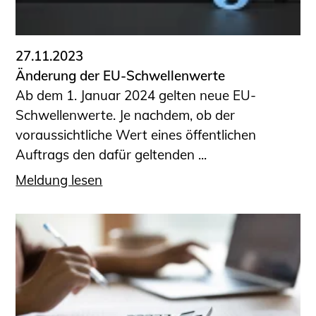
Informationen für Fortbildungsträger
Anträge, Anzeigen, Formulare
27.11.2023
Fortbildung/Seminare
Änderung der EU-Schwellenwerte
Informationen für Ingenieurinnen
Ab dem 1. Januar 2024 gelten neue EU-
und Ingenieure
Schwellenwerte. Je nachdem, ob der
Recht
voraussichtliche Wert eines öffentlichen
Planungswettbewerbe
Auftrags den dafür geltenden ...
Publikationen
Meldung lesen
Stellenbörse
Staatlich anerkannte Sachverständige
Öffentlich bestellte und vereidigte
Sachverständige
Prüfsachverständige
Qualifizierte Tragwerksplaner/-innen
Bauvorlageberechtigte