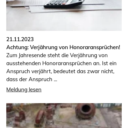
Sachkundige für Zustands- und
Funktionsprüfung privater
Abwasserleitungen
Vereinbarungen mit
Ingenieurkammern
21.11.2023
Büronachfolge
Achtung: Verjährung von Honoraransprüchen!
Zusatzqualifikationen
Zum Jahresende steht die Verjährung von
Geschützter Bereich
ausstehenden Honoraransprüchen an. Ist ein
Anspruch verjährt, bedeutet das zwar nicht,
Informationen für Auftraggeber und
dass der Anspruch ...
Verbraucher
Ingenieursuche (Mitglieder der IK-Bau
Meldung lesen
NRW)
Fachlisten
Bauherren-ABC
Informationen für Schülerinnen,