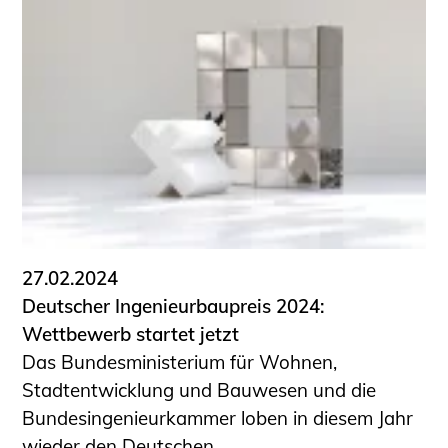
Schüler und Studierende
Projekte für Schülerinnen und Schüler
START.ING. Das Studierenden Praxis-
Programm
Wissenswertes für Studierende
Wettbewerbe für Studierende
BLING.BLING.
Kammer Newsletter
Presse
27.02.2024
Kontakt und Anfahrt
Deutscher Ingenieurbaupreis 2024:
Impressum
Wettbewerb startet jetzt
Datenschutz
Das Bundesministerium für Wohnen,
Stadtentwicklung und Bauwesen und die
Ingenieurakademie West
Bundesingenieurkammer loben in diesem Jahr
wieder den Deutschen ...