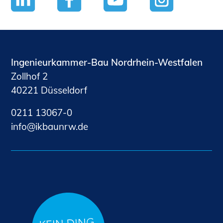
Ingenieurkammer-Bau Nordrhein-Westfalen
Zollhof 2
40221 Düsseldorf
0211 13067-0
nf
kb
nrw
d