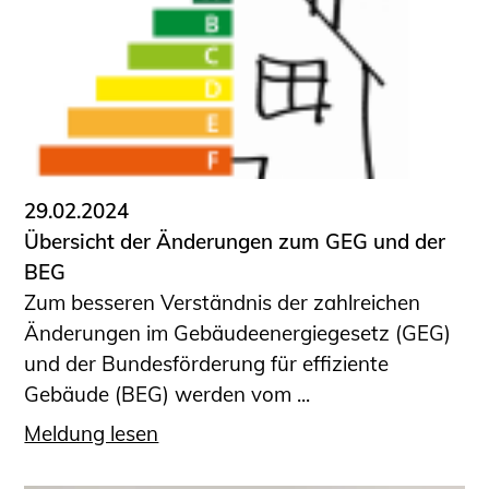
Sachkundige für Zustands- und
Funktionsprüfung privater
Abwasserleitungen
Vereinbarungen mit
Ingenieurkammern
Büronachfolge
Zusatzqualifikationen
29.02.2024
Geschützter Bereich
Übersicht der Änderungen zum GEG und der
BEG
Informationen für Auftraggeber und
Zum besseren Verständnis der zahlreichen
Verbraucher
Änderungen im Gebäudeenergiegesetz (GEG)
Ingenieursuche (Mitglieder der IK-Bau
und der Bundesförderung für effiziente
NRW)
Gebäude (BEG) werden vom ...
Fachlisten
Bauherren-ABC
Meldung lesen
Informationen für Schülerinnen,