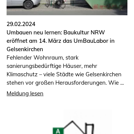
Informationen für Fortbildungsträger
Anträge, Anzeigen, Formulare
29.02.2024
Fortbildung/Seminare
Umbauen neu lernen: Baukultur NRW
Informationen für Ingenieurinnen
eröffnet am 14. März das UmBauLabor in
und Ingenieure
Gelsenkirchen
Recht
Fehlender Wohnraum, stark
Planungswettbewerbe
sanierungsbedürftige Häuser, mehr
Publikationen
Klimaschutz – viele Städte wie Gelsenkirchen
Stellenbörse
stehen vor großen Herausforderungen. Wie ...
Staatlich anerkannte Sachverständige
Meldung lesen
Öffentlich bestellte und vereidigte
Sachverständige
Prüfsachverständige
Qualifizierte Tragwerksplaner/-innen
Bauvorlageberechtigte