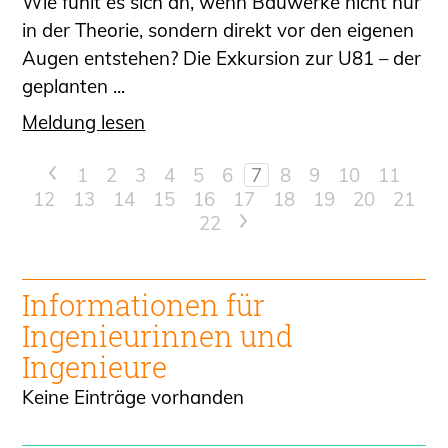
Wie fühlt es sich an, wenn Bauwerke nicht nur
in der Theorie, sondern direkt vor den eigenen
Augen entstehen? Die Exkursion zur U81 – der
geplanten ...
Meldung lesen
<
1
2
3
4
5
6
7
8
9
10
11
12
13
14
15
16
17
18
19
20
21
22
>
Informationen für
Ingenieur
innen und
Ingenieure
Keine Einträge vorhanden