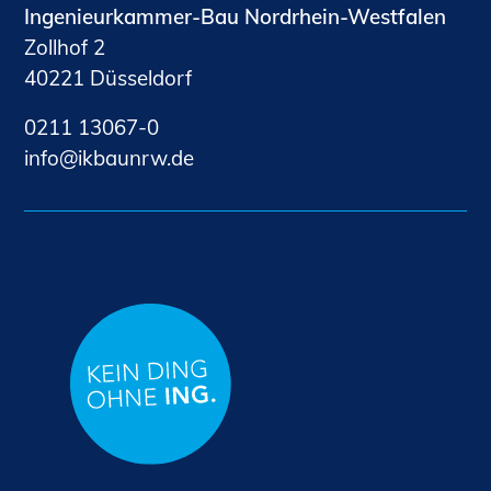
Ingenieurkammer-Bau Nordrhein-Westfalen
Zollhof 2
40221 Düsseldorf
0211 13067-0
nf
kb
nrw
d