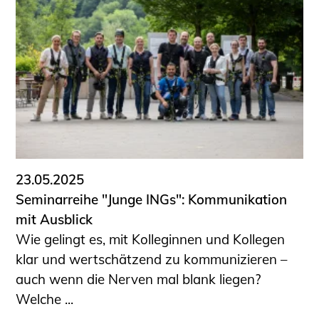
Schüler und Studierende
Projekte für Schülerinnen und Schüler
START.ING. Das Studierenden Praxis-
Programm
Wissenswertes für Studierende
Wettbewerbe für Studierende
BLING.BLING.
Kammer Newsletter
Presse
23.05.2025
Seminarreihe "Junge INGs": Kommunikation
Kontakt und Anfahrt
mit Ausblick
Impressum
Wie gelingt es, mit Kolleginnen und Kollegen
Datenschutz
klar und wertschätzend zu kommunizieren –
auch wenn die Nerven mal blank liegen?
Ingenieurakademie West
Welche ...