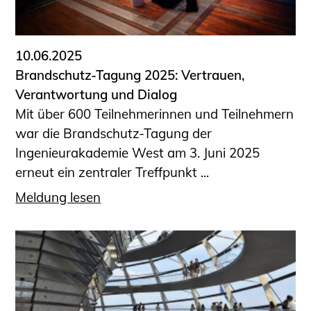
Informationen für Fortbildungsträger
Anträge, Anzeigen, Formulare
10.06.2025
Fortbildung/Seminare
Brandschutz-Tagung 2025: Vertrauen,
Informationen für Ingenieurinnen
Verantwortung und Dialog
und Ingenieure
Mit über 600 Teilnehmerinnen und Teilnehmern
Recht
war die Brandschutz-Tagung der
Planungswettbewerbe
Ingenieurakademie West am 3. Juni 2025
Publikationen
erneut ein zentraler Treffpunkt ...
Stellenbörse
Meldung lesen
Staatlich anerkannte Sachverständige
Öffentlich bestellte und vereidigte
Sachverständige
Prüfsachverständige
Qualifizierte Tragwerksplaner/-innen
Bauvorlageberechtigte