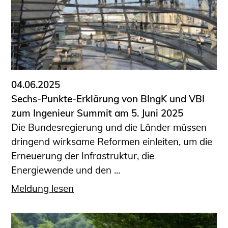
Sachkundige für Zustands- und
Funktionsprüfung privater
Abwasserleitungen
Vereinbarungen mit
Ingenieurkammern
Büronachfolge
04.06.2025
Zusatzqualifikationen
Sechs-Punkte-Erklärung von BIngK und VBI
Geschützter Bereich
zum Ingenieur Summit am 5. Juni 2025
Die Bundesregierung und die Länder müssen
Informationen für Auftraggeber und
dringend wirksame Reformen einleiten, um die
Verbraucher
Erneuerung der Infrastruktur, die
Ingenieursuche (Mitglieder der IK-Bau
Energiewende und den ...
NRW)
Fachlisten
Meldung lesen
Bauherren-ABC
Informationen für Schülerinnen,