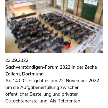
Schüler und Studierende
Projekte für Schülerinnen und Schüler
START.ING. Das Studierenden Praxis-
Programm
Wissenswertes für Studierende
Wettbewerbe für Studierende
BLING.BLING.
Kammer Newsletter
Presse
23.09.2022
Sachverständigen-Forum 2022 in der Zeche
Kontakt und Anfahrt
Zollern, Dortmund
Impressum
Ab 14.00 Uhr geht es am 22. November 2022
Datenschutz
um die Aufgabenerfüllung zwischen
öffentlicher Bestellung und privater
Ingenieurakademie West
Gutachtenerstellung. Als Referenten ...