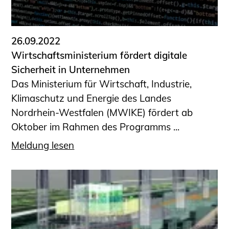
Informationen für Fortbildungsträger
Anträge, Anzeigen, Formulare
26.09.2022
Fortbildung/Seminare
Wirtschaftsministerium fördert digitale
Informationen für Ingenieurinnen
Sicherheit in Unternehmen
und Ingenieure
Das Ministerium für Wirtschaft, Industrie,
Recht
Klimaschutz und Energie des Landes
Planungswettbewerbe
Nordrhein-Westfalen (MWIKE) fördert ab
Publikationen
Oktober im Rahmen des Programms ...
Stellenbörse
Meldung lesen
Staatlich anerkannte Sachverständige
Öffentlich bestellte und vereidigte
Sachverständige
Prüfsachverständige
Qualifizierte Tragwerksplaner/-innen
Bauvorlageberechtigte