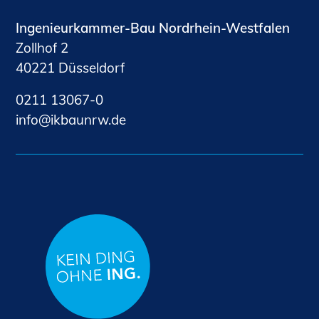
Ingenieurkammer-Bau Nordrhein-Westfalen
Zollhof 2
40221 Düsseldorf
0211 13067-0
nf
kb
nrw
d