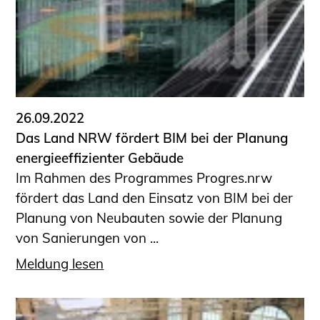
Sachkundige für Zustands- und
Funktionsprüfung privater
Abwasserleitungen
Vereinbarungen mit
Ingenieurkammern
Büronachfolge
26.09.2022
Zusatzqualifikationen
Das Land NRW fördert BIM bei der Planung
Geschützter Bereich
energieeffizienter Gebäude
Im Rahmen des Programmes Progres.nrw
Informationen für Auftraggeber und
fördert das Land den Einsatz von BIM bei der
Verbraucher
Planung von Neubauten sowie der Planung
Ingenieursuche (Mitglieder der IK-Bau
von Sanierungen von ...
NRW)
Fachlisten
Meldung lesen
Bauherren-ABC
Informationen für Schülerinnen,