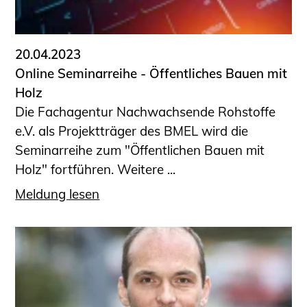
Informationen für Fortbildungsträger
Anträge, Anzeigen, Formulare
20.04.2023
Fortbildung/Seminare
Online Seminarreihe - ­­­Öffentliches Bauen mit
Informationen für Ingenieurinnen
Holz
und Ingenieure
Die Fachagentur Nachwachsende Rohstoffe
Recht
e.V. als Projektträger des BMEL wird die
Planungswettbewerbe
Seminarreihe zum "Öffentlichen Bauen mit
Publikationen
Holz" fortführen. Weitere ...
Stellenbörse
Meldung lesen
Staatlich anerkannte Sachverständige
Öffentlich bestellte und vereidigte
Sachverständige
Prüfsachverständige
Qualifizierte Tragwerksplaner/-innen
Bauvorlageberechtigte