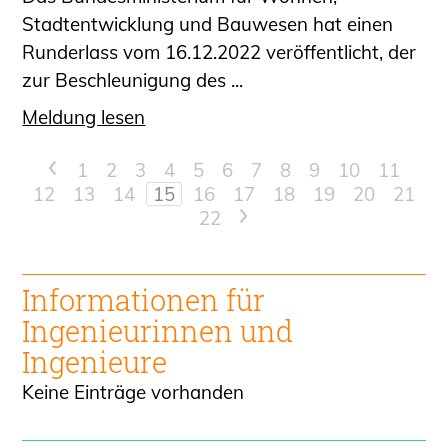
Stadtentwicklung und Bauwesen hat einen
Runderlass vom 16.12.2022 veröffentlicht, der
zur Beschleunigung des ...
Meldung lesen
<
1
2
3
4
5
6
7
8
9
10
11
12
13
14
15
16
17
18
19
20
21
22
>
Informationen für
Ingenieur
innen und
Ingenieure
Keine Einträge vorhanden