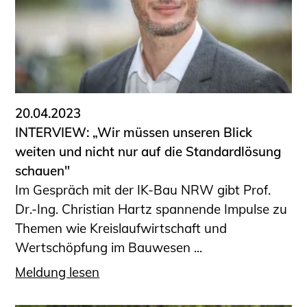
Sachkundige für Zustands- und
Funktionsprüfung privater
Abwasserleitungen
Vereinbarungen mit
Ingenieurkammern
Büronachfolge
20.04.2023
Zusatzqualifikationen
INTERVIEW: „Wir müssen unseren Blick
Geschützter Bereich
weiten und nicht nur auf die Standardlösung
schauen"
Informationen für Auftraggeber und
Im Gespräch mit der IK-Bau NRW gibt Prof.
Verbraucher
Dr.-Ing. Christian Hartz spannende Impulse zu
Ingenieursuche (Mitglieder der IK-Bau
Themen wie Kreislaufwirtschaft und
NRW)
Wertschöpfung im Bauwesen ...
Fachlisten
Bauherren-ABC
Meldung lesen
Informationen für Schülerinnen,