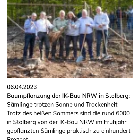
Schüler und Studierende
Projekte für Schülerinnen und Schüler
START.ING. Das Studierenden Praxis-
Programm
Wissenswertes für Studierende
Wettbewerbe für Studierende
BLING.BLING.
Kammer Newsletter
Presse
06.04.2023
Kontakt und Anfahrt
Baumpflanzung der IK-Bau NRW in Stolberg:
Impressum
Sämlinge trotzen Sonne und Trockenheit
Datenschutz
Trotz des heißen Sommers sind die rund 6000
in Stolberg von der IK-Bau NRW im Frühjahr
Ingenieurakademie West
gepflanzten Sämlinge praktisch zu einhundert
Prozent ...