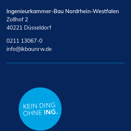
Ingenieurkammer-Bau Nordrhein-Westfalen
Zollhof 2
40221 Düsseldorf
0211 13067-0
nf
kb
nrw
d