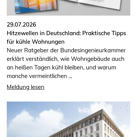
Informationen für Fortbildungsträger
Anträge, Anzeigen, Formulare
29.07.2026
Fortbildung/Seminare
Hitzewellen in Deutschland: Praktische Tipps
Informationen für Ingenieurinnen
für kühle Wohnungen
und Ingenieure
Neuer Ratgeber der Bundesingenieurkammer
Recht
erklärt verständlich, wie Wohngebäude auch
Planungswettbewerbe
an heißen Tagen kühl bleiben, und warum
Publikationen
manche vermeintlichen ...
Stellenbörse
Meldung lesen
Staatlich anerkannte Sachverständige
Öffentlich bestellte und vereidigte
Sachverständige
Prüfsachverständige
Qualifizierte Tragwerksplaner/-innen
Bauvorlageberechtigte