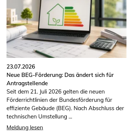
Schüler und Studierende
Projekte für Schülerinnen und Schüler
START.ING. Das Studierenden Praxis-
Programm
Wissenswertes für Studierende
Wettbewerbe für Studierende
BLING.BLING.
Kammer Newsletter
23.07.2026
Presse
Neue BEG-Förderung: Das ändert sich für
Antragstellende
Kontakt und Anfahrt
Seit dem 21. Juli 2026 gelten die neuen
Impressum
Förderrichtlinien der Bundesförderung für
Datenschutz
effiziente Gebäude (BEG). Nach Abschluss der
technischen Umstellung ...
Ingenieurakademie West
Meldung lesen