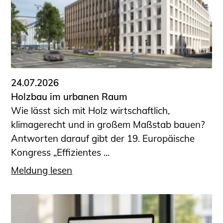
Sachkundige für Zustands- und
Funktionsprüfung privater
Abwasserleitungen
Vereinbarungen mit
Ingenieurkammern
Büronachfolge
24.07.2026
Zusatzqualifikationen
Holzbau im urbanen Raum
Geschützter Bereich
Wie lässt sich mit Holz wirtschaftlich,
klimagerecht und in großem Maßstab bauen?
Informationen für Auftraggeber und
Antworten darauf gibt der 19. Europäische
Verbraucher
Kongress „Effizientes ...
Ingenieursuche (Mitglieder der IK-Bau
NRW)
Meldung lesen
Fachlisten
Bauherren-ABC
Informationen für Schülerinnen,