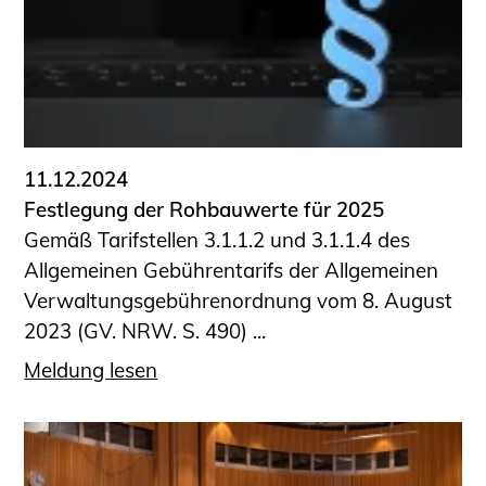
Sachkundige für Zustands- und
Funktionsprüfung privater
Abwasserleitungen
Vereinbarungen mit
Ingenieurkammern
Büronachfolge
11.12.2024
Zusatzqualifikationen
Festlegung der Rohbauwerte für 2025
Geschützter Bereich
Gemäß Tarifstellen 3.1.1.2 und 3.1.1.4 des
Allgemeinen Gebührentarifs der Allgemeinen
Informationen für Auftraggeber und
Verwaltungsgebührenordnung vom 8. August
Verbraucher
2023 (GV. NRW. S. 490) ...
Ingenieursuche (Mitglieder der IK-Bau
NRW)
Meldung lesen
Fachlisten
Bauherren-ABC
Informationen für Schülerinnen,