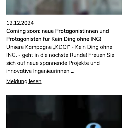
Informationen für Fortbildungsträger
Anträge, Anzeigen, Formulare
12.12.2024
Fortbildung/Seminare
Coming soon: neue Protagonistinnen und
Informationen für Ingenieurinnen
Protagonisten für Kein Ding ohne ING!
und Ingenieure
Unsere Kampagne „KDOI“ - Kein Ding ohne
Recht
ING. - geht in die nächste Runde! Freuen Sie
Planungswettbewerbe
sich auf neue spannende Projekte und
Publikationen
innovative Ingenieurinnen ...
Stellenbörse
Meldung lesen
Staatlich anerkannte Sachverständige
Öffentlich bestellte und vereidigte
Sachverständige
Prüfsachverständige
Qualifizierte Tragwerksplaner/-innen
Bauvorlageberechtigte