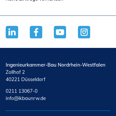
Ingenieurkammer-Bau Nordrhein-Westfalen
Zollhof 2
40221 Düsseldorf
0211 13067-0
nf
kb
nrw
d