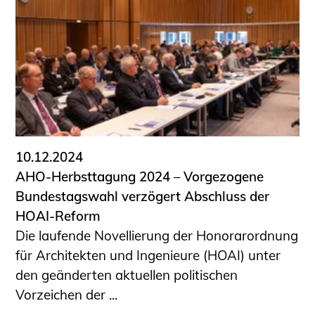
Schüler und Studierende
Projekte für Schülerinnen und Schüler
START.ING. Das Studierenden Praxis-
Programm
Wissenswertes für Studierende
Wettbewerbe für Studierende
BLING.BLING.
Kammer Newsletter
10.12.2024
Presse
AHO-Herbsttagung 2024 – Vorgezogene
Bundestagswahl verzögert Abschluss der
Kontakt und Anfahrt
HOAI-Reform
Impressum
Die laufende Novellierung der Honorarordnung
Datenschutz
für Architekten und Ingenieure (HOAI) unter
den geänderten aktuellen politischen
Ingenieurakademie West
Vorzeichen der ...