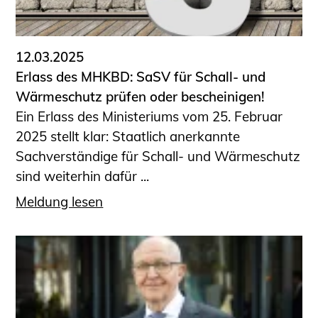
Informationen für Fortbildungsträger
Anträge, Anzeigen, Formulare
12.03.2025
Fortbildung/Seminare
Erlass des MHKBD: SaSV für Schall- und
Informationen für Ingenieurinnen
Wärmeschutz prüfen oder bescheinigen!
und Ingenieure
Ein Erlass des Ministeriums vom 25. Februar
Recht
2025 stellt klar: Staatlich anerkannte
Planungswettbewerbe
Sachverständige für Schall- und Wärmeschutz
Publikationen
sind weiterhin dafür ...
Stellenbörse
Meldung lesen
Staatlich anerkannte Sachverständige
Öffentlich bestellte und vereidigte
Sachverständige
Prüfsachverständige
Qualifizierte Tragwerksplaner/-innen
Bauvorlageberechtigte