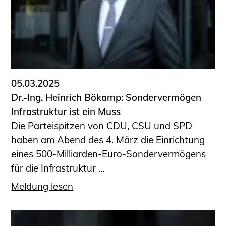
Sachkundige für Zustands- und
Funktionsprüfung privater
Abwasserleitungen
Vereinbarungen mit
Ingenieurkammern
Büronachfolge
05.03.2025
Zusatzqualifikationen
Dr.-Ing. Heinrich Bökamp: Sondervermögen
Geschützter Bereich
Infrastruktur ist ein Muss
Die Parteispitzen von CDU, CSU und SPD
Informationen für Auftraggeber und
haben am Abend des 4. März die Einrichtung
Verbraucher
eines 500-Milliarden-Euro-Sondervermögens
Ingenieursuche (Mitglieder der IK-Bau
für die Infrastruktur ...
NRW)
Fachlisten
Meldung lesen
Bauherren-ABC
Informationen für Schülerinnen,