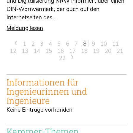
und Digitalisierung NRW informiert über einen
DIN-Warnvermerk, der auch auf den
Internetseiten des ...
Meldung lesen
<
1
2
3
4
5
6
7
8
9
10
11
12
13
14
15
16
17
18
19
20
21
22
>
Informationen für
Ingenieur
innen und
Ingenieure
Keine Einträge vorhanden
Kammer-Themen