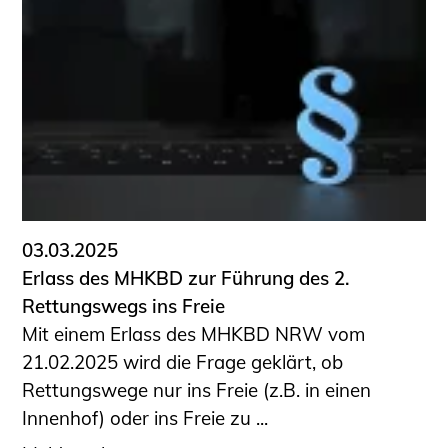
Schüler und Studierende
Projekte für Schülerinnen und Schüler
START.ING. Das Studierenden Praxis-
Programm
Wissenswertes für Studierende
Wettbewerbe für Studierende
BLING.BLING.
Kammer Newsletter
Presse
03.03.2025
Erlass des MHKBD zur Führung des 2.
Kontakt und Anfahrt
Rettungswegs ins Freie
Impressum
Mit einem Erlass des MHKBD NRW vom
Datenschutz
21.02.2025 wird die Frage geklärt, ob
Rettungswege nur ins Freie (z.B. in einen
Ingenieurakademie West
Innenhof) oder ins Freie zu ...