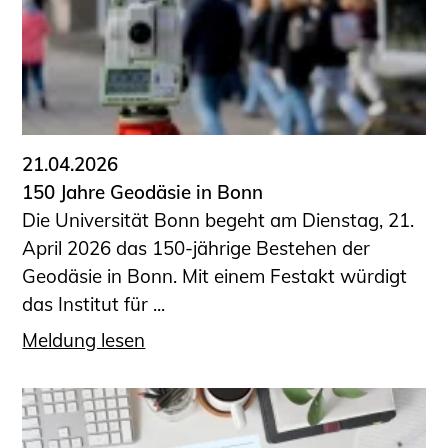
Sachkundige für Zustands- und
Funktionsprüfung privater
Abwasserleitungen
Vereinbarungen mit
Ingenieurkammern
Büronachfolge
21.04.2026
Zusatzqualifikationen
150 Jahre Geodäsie in Bonn
Geschützter Bereich
Die Universität Bonn begeht am Dienstag, 21.
April 2026 das 150-jährige Bestehen der
Informationen für Auftraggeber und
Geodäsie in Bonn. Mit einem Festakt würdigt
Verbraucher
das Institut für ...
Ingenieursuche (Mitglieder der IK-Bau
NRW)
Meldung lesen
Fachlisten
Bauherren-ABC
Informationen für Schülerinnen,