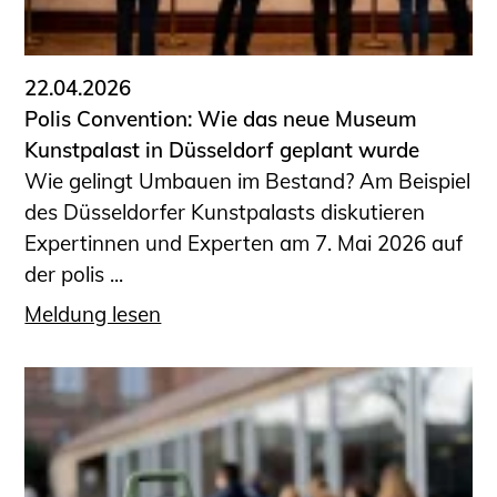
Informationen für Fortbildungsträger
Anträge, Anzeigen, Formulare
22.04.2026
Fortbildung/Seminare
Polis Convention: Wie das neue Museum
Informationen für Ingenieurinnen
Kunstpalast in Düsseldorf geplant wurde
und Ingenieure
Wie gelingt Umbauen im Bestand? Am Beispiel
Recht
des Düsseldorfer Kunstpalasts diskutieren
Planungswettbewerbe
Expertinnen und Experten am 7. Mai 2026 auf
Publikationen
der polis ...
Stellenbörse
Meldung lesen
Staatlich anerkannte Sachverständige
Öffentlich bestellte und vereidigte
Sachverständige
Prüfsachverständige
Qualifizierte Tragwerksplaner/-innen
Bauvorlageberechtigte