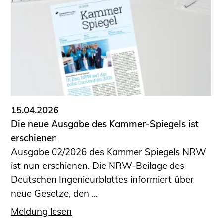
Schüler und Studierende
Projekte für Schülerinnen und Schüler
START.ING. Das Studierenden Praxis-
Programm
Wissenswertes für Studierende
Wettbewerbe für Studierende
BLING.BLING.
Kammer Newsletter
15.04.2026
Presse
Die neue Ausgabe des Kammer-Spiegels ist
erschienen
Kontakt und Anfahrt
Ausgabe 02/2026 des Kammer Spiegels NRW
Impressum
ist nun erschienen. Die NRW-Beilage des
Datenschutz
Deutschen Ingenieurblattes informiert über
neue Gesetze, den ...
Ingenieurakademie West
Meldung lesen