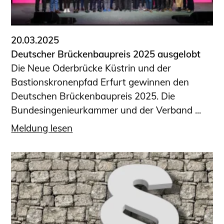
Informationen für Fortbildungsträger
Anträge, Anzeigen, Formulare
20.03.2025
Fortbildung/Seminare
Deutscher Brückenbaupreis 2025 ausgelobt
Informationen für Ingenieurinnen
Die Neue Oderbrücke Küstrin und der
und Ingenieure
Bastionskronenpfad Erfurt gewinnen den
Recht
Deutschen Brückenbaupreis 2025. Die
Planungswettbewerbe
Bundesingenieurkammer und der Verband ...
Publikationen
Meldung lesen
Stellenbörse
Staatlich anerkannte Sachverständige
Öffentlich bestellte und vereidigte
Sachverständige
Prüfsachverständige
Qualifizierte Tragwerksplaner/-innen
Bauvorlageberechtigte