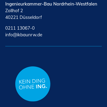
Ingenieurkammer-Bau Nordrhein-Westfalen
Zollhof 2
40221 Düsseldorf
0211 13067-0
nf
kb
nrw
d