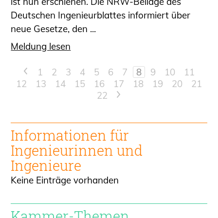
ist nun erschienen. Die NRW-Beilage des
Deutschen Ingenieurblattes informiert über
neue Gesetze, den ...
Meldung lesen
<
1
2
3
4
5
6
7
8
9
10
11
12
13
14
15
16
17
18
19
20
21
22
>
Informationen für
Ingenieur
innen und
Ingenieure
Keine Einträge vorhanden
Kammer-Themen