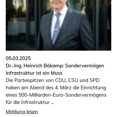
Schüler und Studierende
Projekte für Schülerinnen und Schüler
START.ING. Das Studierenden Praxis-
Programm
Wissenswertes für Studierende
Wettbewerbe für Studierende
BLING.BLING.
Kammer Newsletter
05.03.2025
Presse
Dr.-Ing. Heinrich Bökamp: Sondervermögen
Infrastruktur ist ein Muss
Kontakt und Anfahrt
Die Parteispitzen von CDU, CSU und SPD
Impressum
haben am Abend des 4. März die Einrichtung
Datenschutz
eines 500-Milliarden-Euro-Sondervermögens
für die Infrastruktur ...
Ingenieurakademie West
Meldung lesen