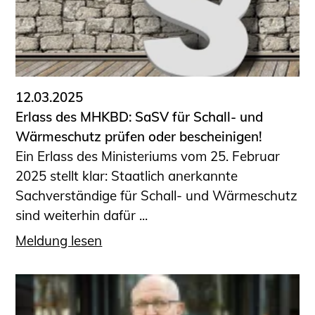
Sachkundige für Zustands- und
Funktionsprüfung privater
Abwasserleitungen
Vereinbarungen mit
Ingenieurkammern
12.03.2025
Büronachfolge
Erlass des MHKBD: SaSV für Schall- und
Zusatzqualifikationen
Wärmeschutz prüfen oder bescheinigen!
Geschützter Bereich
Ein Erlass des Ministeriums vom 25. Februar
2025 stellt klar: Staatlich anerkannte
Informationen für Auftraggeber und
Sachverständige für Schall- und Wärmeschutz
Verbraucher
sind weiterhin dafür ...
Ingenieursuche (Mitglieder der IK-Bau
NRW)
Meldung lesen
Fachlisten
Bauherren-ABC
Informationen für Schülerinnen,