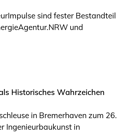
Informationen für
urImpulse sind fester Bestandteil
Schülerinnen, Schüler
EnergieAgentur.NRW und
und Studierende
Projekte für
Schülerinnen und
Schüler
START.ING. Das
Studierenden Praxis-
 als Historisches Wahrzeichen
Programm
Wissenswertes für
rdschleuse in Bremerhaven zum 26.
Studierende
er Ingenieurbaukunst in
Wettbewerbe für