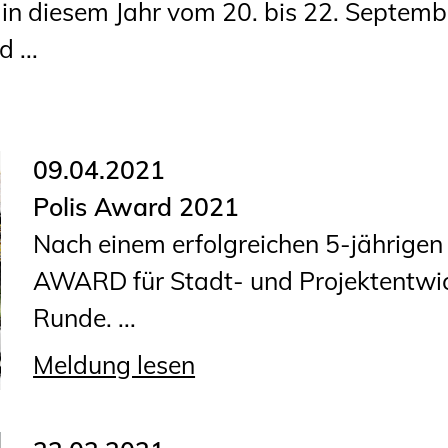
Sachkundige für Zustands- und
n diesem Jahr vom 20. bis 22. September
Funktionsprüfung privater
 ...
Abwasserleitungen
Vereinbarungen mit
Ingenieurkammern
09.04.2021
Büronachfolge
Polis Award 2021
Zusatzqualifikationen
Nach einem erfolgreichen 5-jährigen 
AWARD für Stadt- und Projektentwick
Runde. ...
Meldung lesen