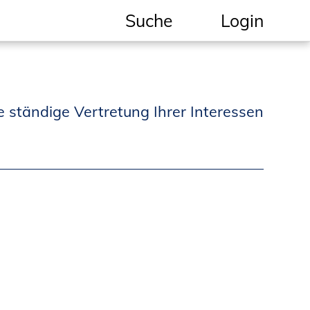
Suche
Login
Geschützter Bereich
Informationen für
e ständige Vertretung Ihrer Interessen
Auftraggeber und
Verbraucher
Ingenieursuche
(Mitglieder der IK-Bau
NRW)
Fachlisten
Bauherren-ABC