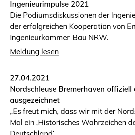
Ingenieurimpulse 2021
Geschäftsstelle
Die Podiumsdiskussionen der Ingenie
Mitgliedschaft
der erfolgreichen Kooperation von 
Veranstaltungsformate
Ingenieurkammer-Bau NRW.
Unsere Publikationen
Informationen für
Meldung lesen
Fortbildungsträger
27.04.2021
Anträge, Anzeigen, Formulare
Nordschleuse Bremerhaven offiziell
Fortbildung/Seminare
ausgezeichnet
Informationen für
„Es freut mich, dass wir mit der No
Ingenieurinnen und Ingenieure
Mal ein ‚Historisches Wahrzeichen d
Recht
Deutschland‘ ...