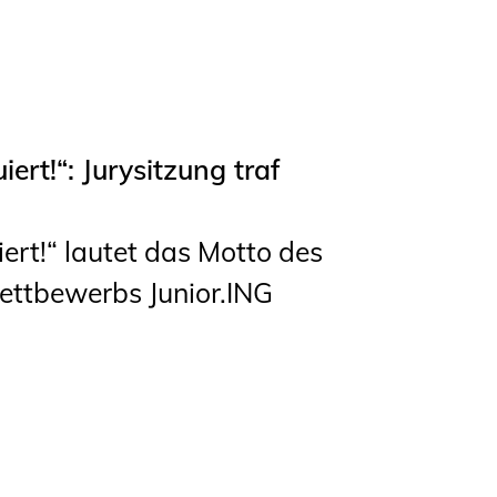
Studierende
BLING.BLING.
Kammer Newsletter
rt!“: Jurysitzung traf
Presse
Kontakt und Anfahrt
rt!“ lautet das Motto des
ettbewerbs Junior.ING
Impressum
Datenschutz
Ingenieurakademie
West