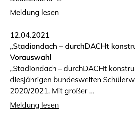
Planungswettbewerbe
Meldung lesen
Publikationen
Stellenbörse
12.04.2021
„Stadiondach – durchDACHt konstruie
Staatlich anerkannte
Vorauswahl
Sachverständige
„Stadiondach – durchDACHt konstruie
Öffentlich bestellte und
diesjährigen bundesweiten Schülerw
vereidigte Sachverständige
2020/2021. Mit großer ...
Prüfsachverständige
Qualifizierte Tragwerksplaner/-
Meldung lesen
innen
Bauvorlageberechtigte