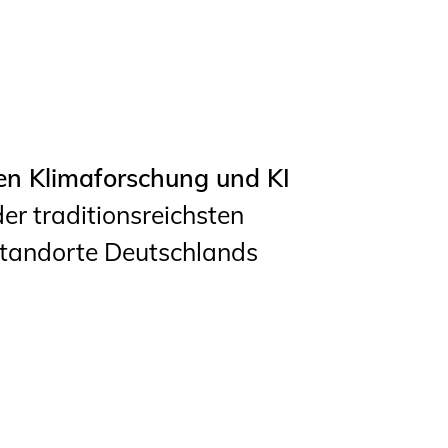
Studierende
BLING.BLING.
Kammer Newsletter
Presse
en Klimaforschung und KI
er traditionsreichsten
Kontakt und Anfahrt
standorte Deutschlands
Impressum
Datenschutz
Ingenieurakademie
West