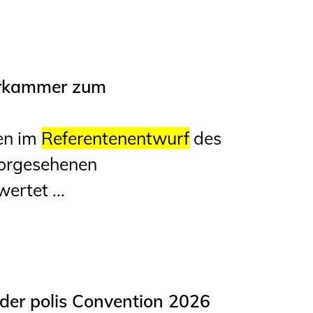
urkammer zum
en im
Referentenentwurf
des
orgesehenen
ertet ...
er polis Convention 2026