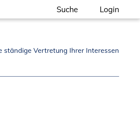
Suche
Login
Geschützter Bereich
Informationen für
e ständige Vertretung Ihrer Interessen
Auftraggeber und
Verbraucher
Ingenieursuche
(Mitglieder der IK-Bau
NRW)
Fachlisten
Bauherren-ABC