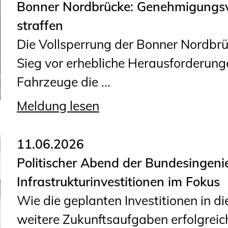
Bonner Nordbrücke: Genehmigungsv
Geschäftsstelle
straffen
Mitgliedschaft
Die Vollsperrung der Bonner Nordbrü
Veranstaltungsformate
Sieg vor erhebliche Herausforderung
Unsere Publikationen
Fahrzeuge die ...
Informationen für
Fortbildungsträger
Meldung lesen
Anträge, Anzeigen, Formulare
11.06.2026
Fortbildung/Seminare
Politischer Abend der Bundesingen
Infrastrukturinvestitionen im Fokus
Informationen für
Wie die geplanten Investitionen in di
Ingenieurinnen und Ingenieure
weitere Zukunftsaufgaben erfolgreic
Recht