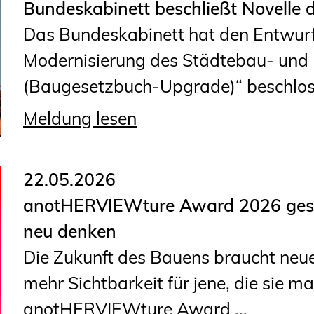
Sachkundige für Zustands- und
Bundeskabinett beschließt Novelle
Funktionsprüfung privater
Das Bundeskabinett hat den Entwurf
Abwasserleitungen
Modernisierung des Städtebau- un
Vereinbarungen mit
(Baugesetzbuch-Upgrade)“ beschlosse
Ingenieurkammern
Meldung lesen
Büronachfolge
Zusatzqualifikationen
22.05.2026
anotHERVIEWture Award 2026 gest
neu denken
Die Zukunft des Bauens braucht neue
mehr Sichtbarkeit für jene, die sie m
anotHERVIEWture Award ...