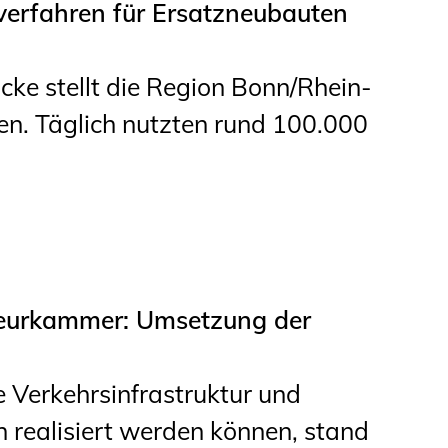
erfahren für Ersatzneubauten
Informationen für
Schülerinnen, Schüler
cke stellt die Region Bonn/Rhein-
und Studierende
en. Täglich nutzten rund 100.000
Projekte für
Schülerinnen und
Schüler
START.ING. Das
Studierenden Praxis-
ieurkammer: Umsetzung der
Programm
Wissenswertes für
e Verkehrsinfrastruktur und
Studierende
h realisiert werden können, stand
Wettbewerbe für