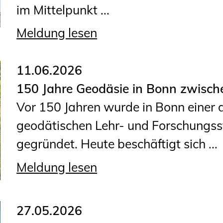
im Mittelpunkt ...
Planungswettbewerbe
Publikationen
Meldung lesen
Stellenbörse
11.06.2026
Staatlich anerkannte
150 Jahre Geodäsie in Bonn zwisch
Sachverständige
Vor 150 Jahren wurde in Bonn einer d
Öffentlich bestellte und
geodätischen Lehr- und Forschungs
vereidigte Sachverständige
gegründet. Heute beschäftigt sich ...
Prüfsachverständige
Meldung lesen
Qualifizierte Tragwerksplaner/-
innen
Bauvorlageberechtigte
27.05.2026