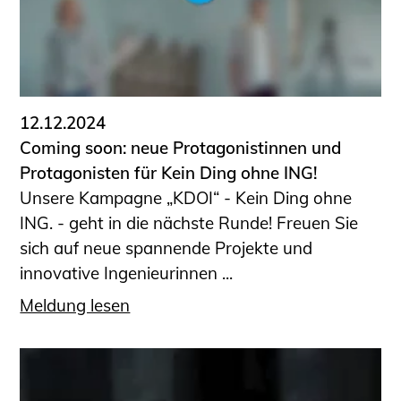
Sachkundige für Zustands- und
Funktionsprüfung privater
Abwasserleitungen
Vereinbarungen mit
Ingenieurkammern
12.12.2024
Büronachfolge
Coming soon: neue Protagonistinnen und
Zusatzqualifikationen
Protagonisten für Kein Ding ohne ING!
Geschützter Bereich
Unsere Kampagne „KDOI“ - Kein Ding ohne
ING. - geht in die nächste Runde! Freuen Sie
Informationen für Auftraggeber und
sich auf neue spannende Projekte und
Verbraucher
innovative Ingenieurinnen ...
Ingenieursuche (Mitglieder der IK-Bau
NRW)
Meldung lesen
Fachlisten
Bauherren-ABC
Informationen für Schülerinnen,