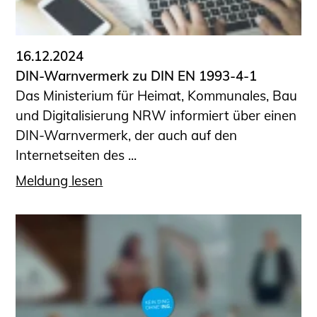
Informationen für Fortbildungsträger
Anträge, Anzeigen, Formulare
16.12.2024
Fortbildung/Seminare
DIN-Warnvermerk zu DIN EN 1993-4-1
Informationen für Ingenieurinnen
Das Ministerium für Heimat, Kommunales, Bau
und Ingenieure
und Digitalisierung NRW informiert über einen
Recht
DIN-Warnvermerk, der auch auf den
Planungswettbewerbe
Internetseiten des ...
Publikationen
Meldung lesen
Stellenbörse
Staatlich anerkannte Sachverständige
Öffentlich bestellte und vereidigte
Sachverständige
Prüfsachverständige
Qualifizierte Tragwerksplaner/-innen
Bauvorlageberechtigte