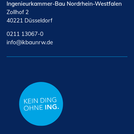
Ingenieurkammer-Bau Nordrhein-Westfalen
Zollhof 2
40221 Düsseldorf
0211 13067-0
nf
kb
nrw
d