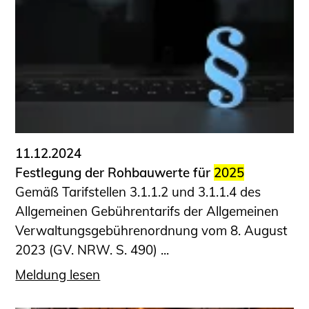
Schüler und Studierende
Projekte für Schülerinnen und Schüler
START.ING. Das Studierenden Praxis-
Programm
Wissenswertes für Studierende
Wettbewerbe für Studierende
BLING.BLING.
Kammer Newsletter
11.12.2024
Presse
Festlegung der Rohbauwerte für
2025
Gemäß Tarifstellen 3.1.1.2 und 3.1.1.4 des
Kontakt und Anfahrt
Allgemeinen Gebührentarifs der Allgemeinen
Impressum
Verwaltungsgebührenordnung vom 8. August
Datenschutz
2023 (GV. NRW. S. 490) ...
Ingenieurakademie West
Meldung lesen