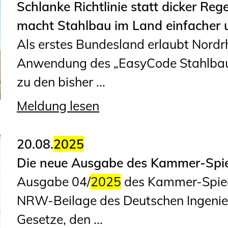
Schlanke Richtlinie statt dicker Re
Geschäftsstelle
macht Stahlbau im Land einfacher 
Mitgliedschaft
Als erstes Bundesland erlaubt Nordr
Veranstaltungsformate
Anwendung des „EasyCode Stahlbau“
Unsere Publikationen
zu den bisher ...
Informationen für
Fortbildungsträger
Meldung lesen
Anträge, Anzeigen, Formulare
20.08.
2025
Fortbildung/Seminare
Die neue Ausgabe des Kammer-Spieg
Ausgabe 04/
2025
des Kammer-Spiege
Informationen für
NRW-Beilage des Deutschen Ingenieu
Ingenieurinnen und Ingenieure
Gesetze, den ...
Recht