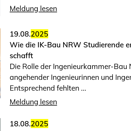
Planungswettbewerbe
Meldung lesen
Publikationen
Stellenbörse
19.08.
2025
Wie die IK-Bau NRW Studierende err
Staatlich anerkannte
schafft
Sachverständige
Die Rolle der Ingenieurkammer-Bau
Öffentlich bestellte und
angehender Ingenieurinnen und Ingen
vereidigte Sachverständige
Entsprechend fehlten ...
Prüfsachverständige
Qualifizierte Tragwerksplaner/-
Meldung lesen
innen
Bauvorlageberechtigte
18.08.
2025