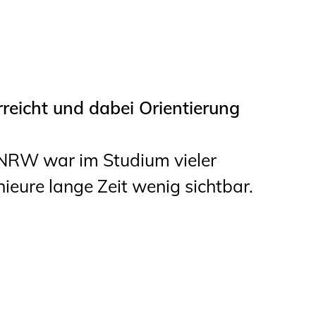
Studierende
BLING.BLING.
Kammer Newsletter
eicht und dabei Orientierung
Presse
Kontakt und Anfahrt
 NRW war im Studium vieler
ieure lange Zeit wenig sichtbar.
Impressum
Datenschutz
Ingenieurakademie
West