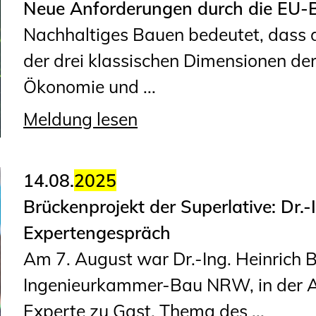
Sachkundige für Zustands- und
Neue Anforderungen durch die EU-
Funktionsprüfung privater
Nachhaltiges Bauen bedeutet, dass 
Abwasserleitungen
der drei klassischen Dimensionen der
Vereinbarungen mit
Ökonomie und ...
Ingenieurkammern
Meldung lesen
Büronachfolge
Zusatzqualifikationen
14.08.
2025
Brückenprojekt der Superlative: Dr
Expertengespräch
Am 7. August war Dr.-Ing. Heinrich 
Ingenieurkammer-Bau NRW, in der A
Experte zu Gast. Thema des ...