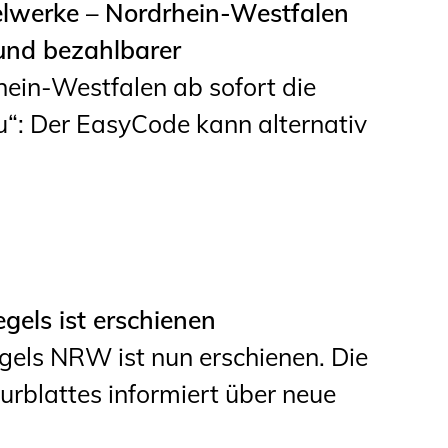
gelwerke – Nordrhein-Westfalen
Informationen für
und bezahlbarer
Schülerinnen, Schüler
hein-Westfalen ab sofort die
und Studierende
: Der EasyCode kann alternativ
Projekte für
Schülerinnen und
Schüler
START.ING. Das
Studierenden Praxis-
els ist erschienen
Programm
ls NRW ist nun erschienen. Die
Wissenswertes für
rblattes informiert über neue
Studierende
Wettbewerbe für