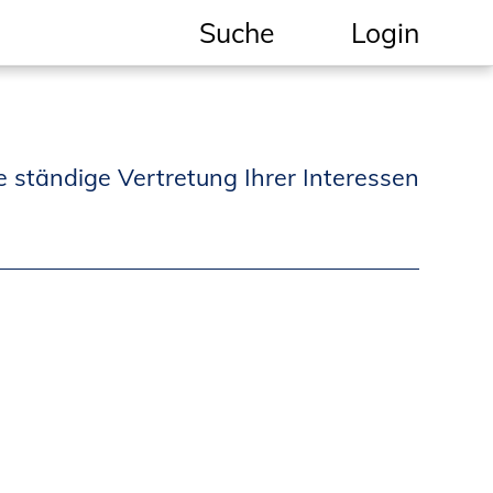
Suche
Login
Geschützter Bereich
Informationen für
e ständige Vertretung Ihrer Interessen
Auftraggeber und
Verbraucher
Ingenieursuche
(Mitglieder der IK-Bau
NRW)
Fachlisten
Bauherren-ABC