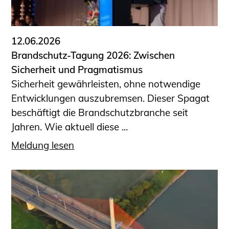
Informationen für Fortbildungsträger
Anträge, Anzeigen, Formulare
12.06.2026
Fortbildung/Seminare
Brandschutz-Tagung 2026: Zwischen
Informationen für Ingenieurinnen
Sicherheit und Pragmatismus
und Ingenieure
Sicherheit gewährleisten, ohne notwendige
Recht
Entwicklungen auszubremsen. Dieser Spagat
Planungswettbewerbe
beschäftigt die Brandschutzbranche seit
Publikationen
Jahren. Wie aktuell diese ...
Stellenbörse
Meldung lesen
Staatlich anerkannte Sachverständige
Öffentlich bestellte und vereidigte
Sachverständige
Prüfsachverständige
Qualifizierte Tragwerksplaner/-innen
Bauvorlageberechtigte