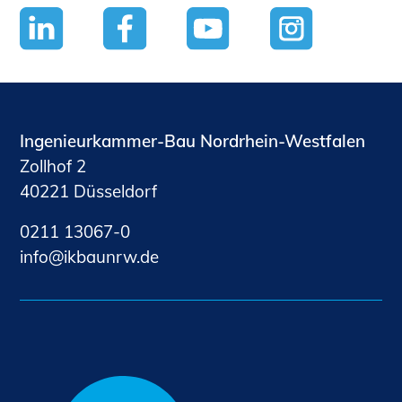
Ingenieurkammer-Bau Nordrhein-Westfalen
Zollhof 2
40221 Düsseldorf
0211 13067-0
nf
kb
nrw
d