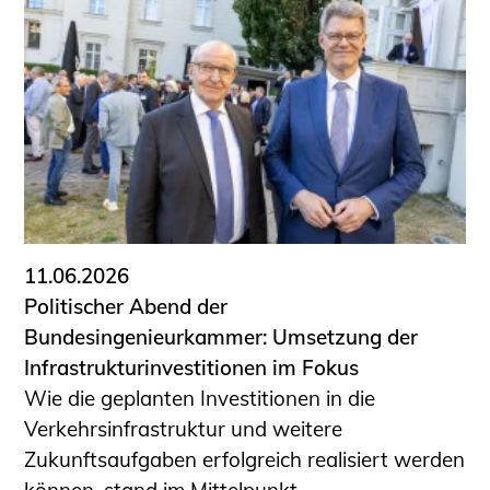
Schüler und Studierende
Projekte für Schülerinnen und Schüler
START.ING. Das Studierenden Praxis-
Programm
Wissenswertes für Studierende
Wettbewerbe für Studierende
BLING.BLING.
Kammer Newsletter
Presse
11.06.2026
Politischer Abend der
Kontakt und Anfahrt
Bundesingenieurkammer: Umsetzung der
Impressum
Infrastrukturinvestitionen im Fokus
Datenschutz
Wie die geplanten Investitionen in die
Verkehrsinfrastruktur und weitere
Ingenieurakademie West
Zukunftsaufgaben erfolgreich realisiert werden
können, stand im Mittelpunkt ...