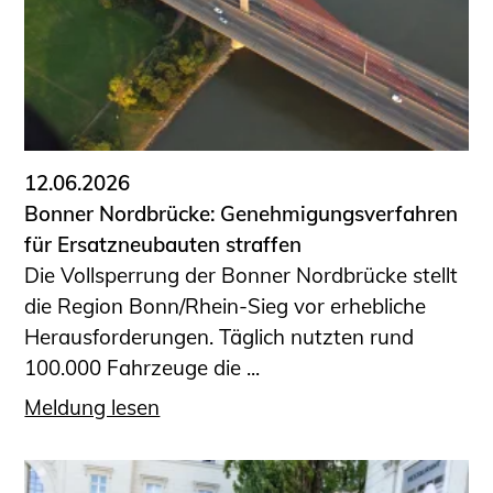
Sachkundige für Zustands- und
Funktionsprüfung privater
Abwasserleitungen
Vereinbarungen mit
Ingenieurkammern
Büronachfolge
12.06.2026
Zusatzqualifikationen
Bonner Nordbrücke: Genehmigungsverfahren
Geschützter Bereich
für Ersatzneubauten straffen
Die Vollsperrung der Bonner Nordbrücke stellt
Informationen für Auftraggeber und
die Region Bonn/Rhein-Sieg vor erhebliche
Verbraucher
Herausforderungen. Täglich nutzten rund
Ingenieursuche (Mitglieder der IK-Bau
100.000 Fahrzeuge die ...
NRW)
Fachlisten
Meldung lesen
Bauherren-ABC
Informationen für Schülerinnen,