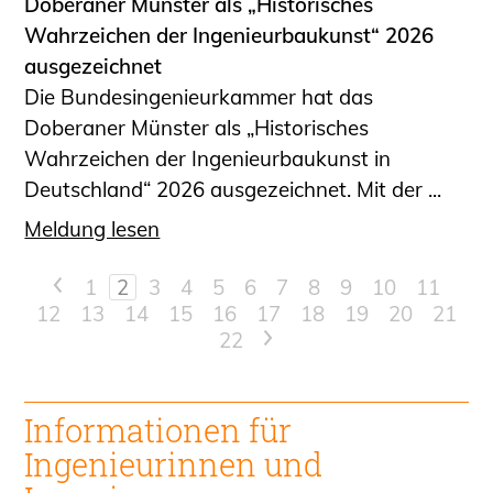
Doberaner Münster als „Historisches
Wahrzeichen der Ingenieurbaukunst“ 2026
ausgezeichnet
Die Bundesingenieurkammer hat das
Doberaner Münster als „Historisches
Wahrzeichen der Ingenieurbaukunst in
Deutschland“ 2026 ausgezeichnet. Mit der ...
Meldung lesen
<
1
2
3
4
5
6
7
8
9
10
11
12
13
14
15
16
17
18
19
20
21
22
>
Informationen für
Ingenieur
innen und