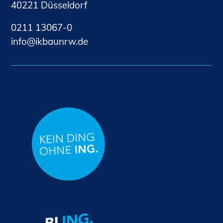
40221 Düsseldorf
0211 13067-0
nf
kb
nrw
d