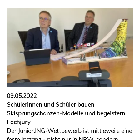
Schüler und Studierende
Projekte für Schülerinnen und Schüler
START.ING. Das Studierenden Praxis-
Programm
Wissenswertes für Studierende
Wettbewerbe für Studierende
BLING.BLING.
Kammer Newsletter
Presse
Kontakt und Anfahrt
09.05.2022
Impressum
Schülerinnen und Schüler bauen
Datenschutz
Skisprungschanzen-Modelle und begeistern
Fachjury
Ingenieurakademie West
Der Junior.ING-Wettbewerb ist mittleweile eine
feste Instanz - nicht nur in NRW, sondern