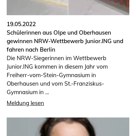
Informationen für Fortbildungsträger
Anträge, Anzeigen, Formulare
19.05.2022
Fortbildung/Seminare
Schülerinnen aus Olpe und Oberhausen
Informationen für Ingenieurinnen
gewinnen NRW-Wettbewerb Junior.ING und
und Ingenieure
fahren nach Berlin
Recht
Die NRW-Siegerinnen im Wettbewerb
Planungswettbewerbe
Junior.ING kommen in diesem Jahr vom
Publikationen
Freiherr-vom-Stein-Gymnasium in
Stellenbörse
Oberhausen und vom St.-Franziskus-
Staatlich anerkannte Sachverständige
Gymnasium in ...
Öffentlich bestellte und vereidigte
Meldung lesen
Sachverständige
Prüfsachverständige
Qualifizierte Tragwerksplaner/-innen
Bauvorlageberechtigte