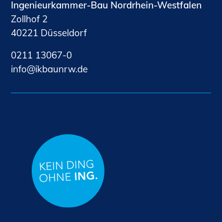
Ingenieurkammer-Bau Nordrhein-Westfalen
Zollhof 2
40221 Düsseldorf
0211 13067-0
nf
kb
nrw
d