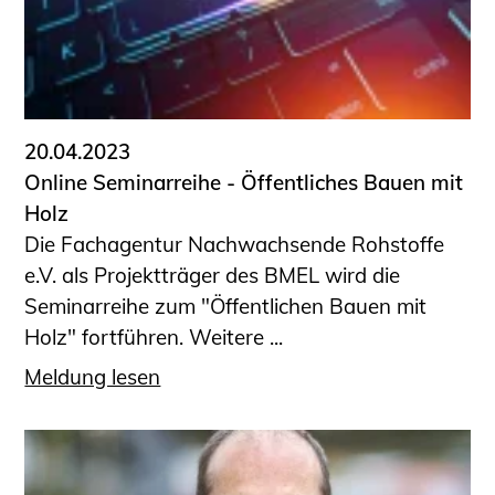
Sachkundige für Zustands- und
Funktionsprüfung privater
Abwasserleitungen
Vereinbarungen mit
Ingenieurkammern
20.04.2023
Büronachfolge
Online Seminarreihe - ­­­Öffentliches Bauen mit
Zusatzqualifikationen
Holz
Geschützter Bereich
Die Fachagentur Nachwachsende Rohstoffe
e.V. als Projektträger des BMEL wird die
Informationen für Auftraggeber und
Seminarreihe zum "Öffentlichen Bauen mit
Verbraucher
Holz" fortführen. Weitere ...
Ingenieursuche (Mitglieder der IK-Bau
NRW)
Meldung lesen
Fachlisten
Bauherren-ABC
Informationen für Schülerinnen,