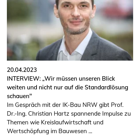
Schüler und Studierende
Projekte für Schülerinnen und Schüler
START.ING. Das Studierenden Praxis-
Programm
Wissenswertes für Studierende
Wettbewerbe für Studierende
BLING.BLING.
Kammer Newsletter
20.04.2023
Presse
INTERVIEW: „Wir müssen unseren Blick
weiten und nicht nur auf die Standardlösung
Kontakt und Anfahrt
schauen"
Impressum
Im Gespräch mit der IK-Bau NRW gibt Prof.
Datenschutz
Dr.-Ing. Christian Hartz spannende Impulse zu
Themen wie Kreislaufwirtschaft und
Ingenieurakademie West
Wertschöpfung im Bauwesen ...