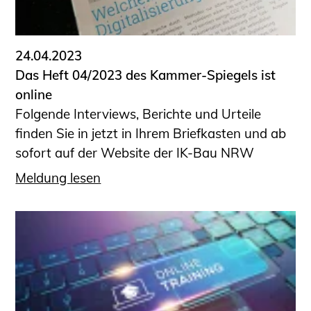
Informationen für Fortbildungsträger
Anträge, Anzeigen, Formulare
24.04.2023
Fortbildung/Seminare
Das Heft 04/2023 des Kammer-Spiegels ist
Informationen für Ingenieurinnen
online
und Ingenieure
Folgende Interviews, Berichte und Urteile
Recht
finden Sie in jetzt in Ihrem Briefkasten und ab
Planungswettbewerbe
sofort auf der Website der IK-Bau NRW
Publikationen
Meldung lesen
Stellenbörse
Staatlich anerkannte Sachverständige
Öffentlich bestellte und vereidigte
Sachverständige
Prüfsachverständige
Qualifizierte Tragwerksplaner/-innen
Bauvorlageberechtigte