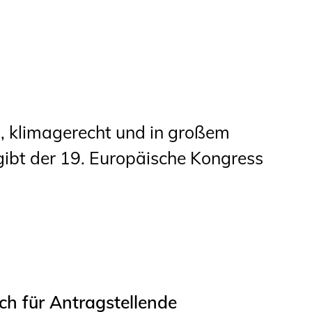
Studierende
BLING.BLING.
Kammer Newsletter
Presse
ch, klimagerecht und in großem
Kontakt und Anfahrt
bt der 19. Europäische Kongress
Impressum
Datenschutz
Ingenieurakademie
West
h für Antragstellende