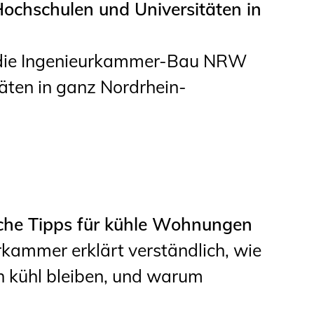
ochschulen und Universitäten in
Informationen für
Schülerinnen, Schüler
t die Ingenieurkammer-Bau NRW
und Studierende
äten in ganz Nordrhein-
Projekte für
Schülerinnen und
Schüler
START.ING. Das
Studierenden Praxis-
sche Tipps für kühle Wohnungen
Programm
kammer erklärt verständlich, wie
Wissenswertes für
 kühl bleiben, und warum
Studierende
Wettbewerbe für