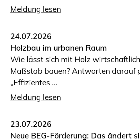
Planungswettbewerbe
Meldung lesen
Publikationen
Stellenbörse
24.07.2026
Holzbau im urbanen Raum
Staatlich anerkannte
Wie lässt sich mit Holz wirtschaftli
Sachverständige
Maßstab bauen? Antworten darauf gi
Öffentlich bestellte und
„Effizientes ...
vereidigte Sachverständige
Prüfsachverständige
Meldung lesen
Qualifizierte Tragwerksplaner/-
innen
23.07.2026
Bauvorlageberechtigte
Neue BEG-Förderung: Das ändert sic