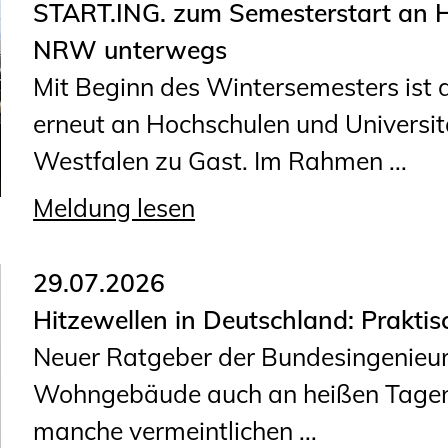
START.ING. zum Semesterstart an H
Geschäftsstelle
NRW unterwegs
Mitgliedschaft
Mit Beginn des Wintersemesters is
Veranstaltungsformate
erneut an Hochschulen und Universit
Unsere Publikationen
Westfalen zu Gast. Im Rahmen ...
Informationen für
Fortbildungsträger
Meldung lesen
Anträge, Anzeigen, Formulare
29.07.2026
Fortbildung/Seminare
Hitzewellen in Deutschland: Prakti
Neuer Ratgeber der Bundesingenieur
Informationen für
Wohngebäude auch an heißen Tagen
Ingenieurinnen und Ingenieure
manche vermeintlichen ...
Recht