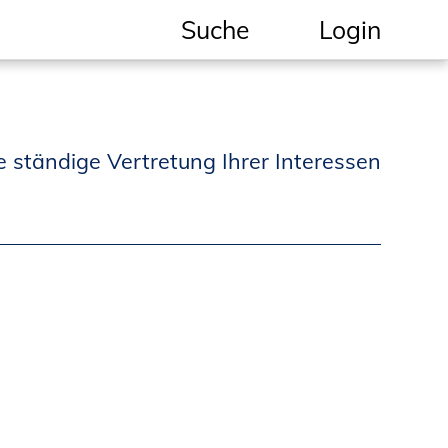
Suche
Login
Geschützter Bereich
Informationen für
e ständige Vertretung Ihrer Interessen
Auftraggeber und
Verbraucher
Ingenieursuche
(Mitglieder der IK-Bau
NRW)
Fachlisten
Bauherren-ABC