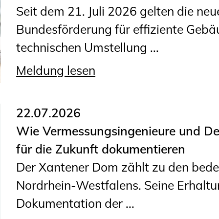
Sachkundige für Zustands- und
Seit dem 21. Juli 2026 gelten die neu
Funktionsprüfung privater
Bundesförderung für effiziente Gebä
Abwasserleitungen
technischen Umstellung ...
Vereinbarungen mit
Meldung lesen
Ingenieurkammern
Büronachfolge
Zusatzqualifikationen
22.07.2026
Wie Vermessungsingenieure und D
für die Zukunft dokumentieren
Der Xantener Dom zählt zu den bed
Nordrhein-Westfalens. Seine Erhaltun
Dokumentation der ...