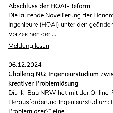
Sachkundige für Zustands- und
Abschluss der HOAI-Reform
Funktionsprüfung privater
Die laufende Novellierung der Honor
Abwasserleitungen
Ingenieure (HOAI) unter den geändert
Vereinbarungen mit
Vorzeichen der ...
Ingenieurkammern
Meldung lesen
Büronachfolge
Zusatzqualifikationen
06.12.2024
ChallengING: Ingenieurstudium zwi
kreativer Problemlösung
Die IK-Bau NRW hat mit der Online
Herausforderung Ingenieurstudium: 
Problemlöser?“ eine ...