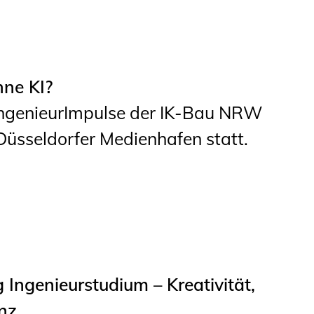
hne KI?
ngenieurImpulse der IK-Bau NRW
üsseldorfer Medienhafen statt.
Ingenieurstudium – Kreativität,
nz