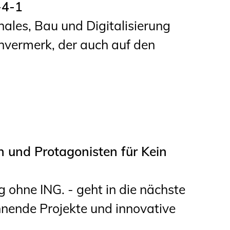
-4-1
Informationen für
ales, Bau und Digitalisierung
Schülerinnen, Schüler
vermerk, der auch auf den
und Studierende
Projekte für
Schülerinnen und
Schüler
START.ING. Das
Studierenden Praxis-
 und Protagonisten für Kein
Programm
Wissenswertes für
ohne ING. - geht in die nächste
Studierende
nnende Projekte und innovative
Wettbewerbe für