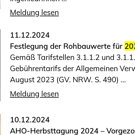
Planungswettbewerbe
Meldung lesen
Publikationen
Stellenbörse
11.12.2024
Festlegung der Rohbauwerte für
20
Staatlich anerkannte
Gemäß Tarifstellen 3.1.1.2 und 3.1.
Sachverständige
Gebührentarifs der Allgemeinen Ve
Öffentlich bestellte und
August 2023 (GV. NRW. S. 490) ...
vereidigte Sachverständige
Prüfsachverständige
Meldung lesen
Qualifizierte Tragwerksplaner/-
innen
10.12.2024
Bauvorlageberechtigte
AHO-Herbsttagung 2024 – Vorgezo