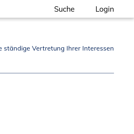
Suche
Login
Geschützter Bereich
Informationen für
e ständige Vertretung Ihrer Interessen
Auftraggeber und
Verbraucher
Ingenieursuche
(Mitglieder der IK-Bau
NRW)
Fachlisten
Bauherren-ABC