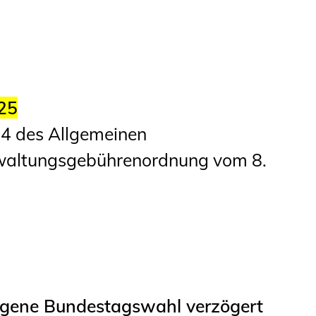
Studierende
BLING.BLING.
Kammer Newsletter
25
Presse
1.4 des Allgemeinen
Kontakt und Anfahrt
rwaltungsgebührenordnung vom 8.
Impressum
Datenschutz
Ingenieurakademie
West
gene Bundestagswahl verzögert