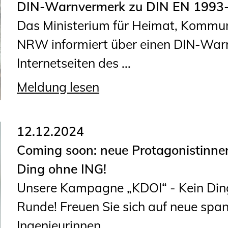
DIN-Warnvermerk zu DIN EN 1993
Geschäftsstelle
Das Ministerium für Heimat, Kommun
Mitgliedschaft
NRW informiert über einen DIN-Warn
Veranstaltungsformate
Internetseiten des ...
Unsere Publikationen
Informationen für
Meldung lesen
Fortbildungsträger
12.12.2024
Anträge, Anzeigen, Formulare
Coming soon: neue Protagonistinnen
Fortbildung/Seminare
Ding ohne ING!
Informationen für
Unsere Kampagne „KDOI“ - Kein Ding 
Ingenieurinnen und Ingenieure
Runde! Freuen Sie sich auf neue spa
Recht
Ingenieurinnen ...