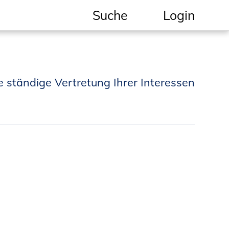
Suche
Login
Geschützter Bereich
Informationen für
e ständige Vertretung Ihrer Interessen
Auftraggeber und
Verbraucher
Ingenieursuche
(Mitglieder der IK-Bau
NRW)
Fachlisten
Bauherren-ABC