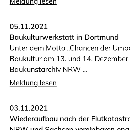
Meldung lesen
Planungswettbewerbe
Publikationen
05.11.2021
Stellenbörse
Baukulturwerkstatt in Dortmund
Staatlich anerkannte
Unter dem Motto „Chancen der Umbau
Sachverständige
Baukultur am 13. und 14. Dezember 
Öffentlich bestellte und
Baukunstarchiv NRW ...
vereidigte Sachverständige
Meldung lesen
Prüfsachverständige
Qualifizierte Tragwerksplaner/-
03.11.2021
innen
Wiederaufbau nach der Flutkatastr
Bauvorlageberechtigte
NRW und Sachsen vereinbaren eng