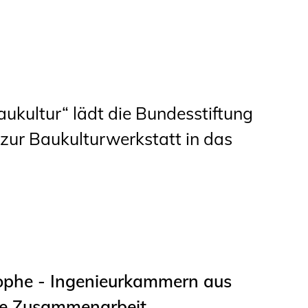
Studierende
BLING.BLING.
Kammer Newsletter
kultur“ lädt die Bundesstiftung
Presse
zur Baukulturwerkstatt in das
Kontakt und Anfahrt
Impressum
Datenschutz
Ingenieurakademie
ophe - Ingenieurkammern aus
West
e Zusammenarbeit