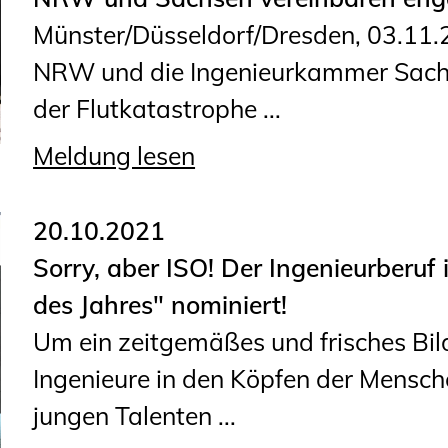
Sachkundige für Zustands- und
Münster/Düsseldorf/Dresden, 03.11
Funktionsprüfung privater
NRW und die Ingenieurkammer Sachs
Abwasserleitungen
der Flutkatastrophe ...
Vereinbarungen mit
Ingenieurkammern
Meldung lesen
Büronachfolge
Zusatzqualifikationen
20.10.2021
Sorry, aber ISO! Der Ingenieurberuf 
des Jahres" nominiert!
Um ein zeitgemäßes und frisches Bil
Ingenieure in den Köpfen der Mensch
jungen Talenten ...