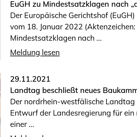
EuGH zu Mindestsatzklagen nach „
Geschäftsstelle
Der Europäische Gerichtshof (EuGH) h
Mitgliedschaft
vom 18. Januar 2022 (Aktenzeichen:
Veranstaltungsformate
Mindestsatzklagen nach ...
Unsere Publikationen
Informationen für
Meldung lesen
Fortbildungsträger
29.11.2021
Anträge, Anzeigen, Formulare
Landtag beschließt neues Baukam
Fortbildung/Seminare
Der nordrhein-westfälische Landta
Informationen für
Entwurf der Landesregierung für ei
Ingenieurinnen und Ingenieure
einer ...
Recht