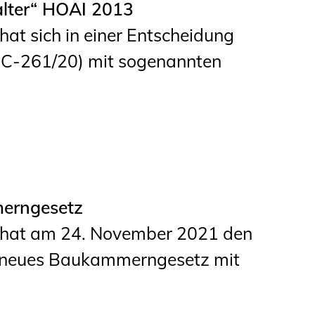
alter“ HOAI 2013
Informationen für
at sich in einer Entscheidung
Schülerinnen, Schüler
 C‑261/20) mit sogenannten
und Studierende
Projekte für
Schülerinnen und
Schüler
START.ING. Das
Studierenden Praxis-
merngesetz
Programm
g hat am 24. November 2021 den
Wissenswertes für
n neues Baukammerngesetz mit
Studierende
Wettbewerbe für