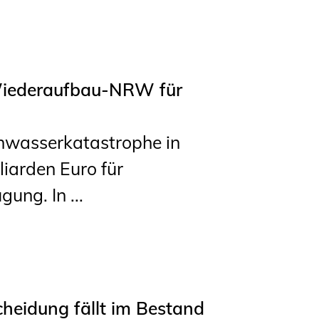
 Wiederaufbau-NRW für
hwasserkatastrophe in
liarden Euro für
ng. In ...
cheidung fällt im Bestand