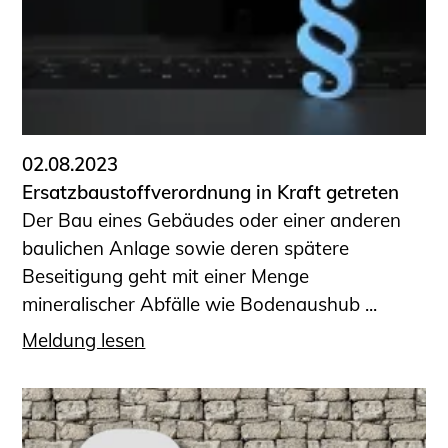
Sachkundige für Zustands- und
Funktionsprüfung privater
Abwasserleitungen
Vereinbarungen mit
Ingenieurkammern
Büronachfolge
02.08.2023
Zusatzqualifikationen
Ersatzbaustoffverordnung in Kraft getreten
Geschützter Bereich
Der Bau eines Gebäudes oder einer anderen
baulichen Anlage sowie deren spätere
Informationen für Auftraggeber und
Beseitigung geht mit einer Menge
Verbraucher
mineralischer Abfälle wie Bodenaushub ...
Ingenieursuche (Mitglieder der IK-Bau
NRW)
Meldung lesen
Fachlisten
Bauherren-ABC
Informationen für Schülerinnen,