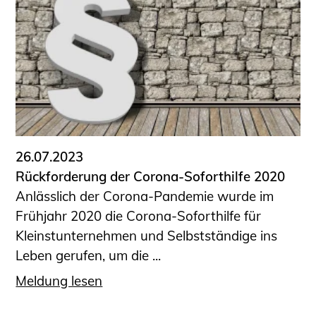
Schüler und Studierende
Projekte für Schülerinnen und Schüler
START.ING. Das Studierenden Praxis-
Programm
Wissenswertes für Studierende
Wettbewerbe für Studierende
BLING.BLING.
Kammer Newsletter
26.07.2023
Presse
Rückforderung der Corona-Soforthilfe 2020
Anlässlich der Corona-Pandemie wurde im
Kontakt und Anfahrt
Frühjahr 2020 die Corona-Soforthilfe für
Impressum
Kleinstunternehmen und Selbstständige ins
Datenschutz
Leben gerufen, um die ...
Ingenieurakademie West
Meldung lesen