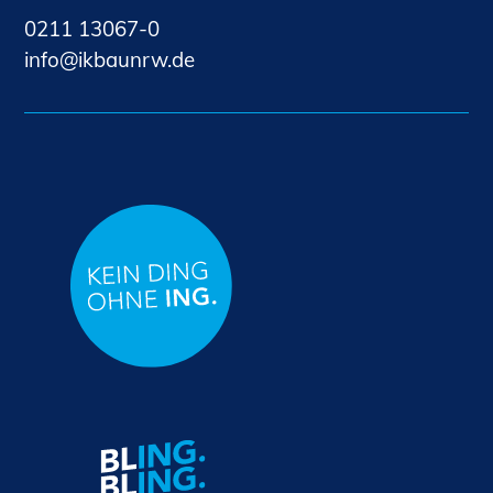
0211 13067-0
nf
kb
nrw
d