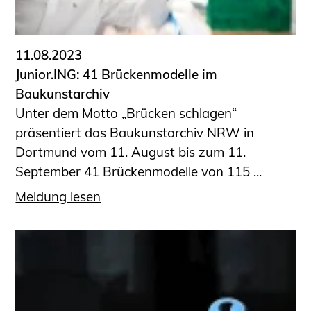
Informationen für Fortbildungsträger
Anträge, Anzeigen, Formulare
11.08.2023
Fortbildung/Seminare
Junior.ING: 41 Brückenmodelle im
Informationen für Ingenieurinnen
Baukunstarchiv
und Ingenieure
Unter dem Motto „Brücken schlagen“
Recht
präsentiert das Baukunstarchiv NRW in
Planungswettbewerbe
Dortmund vom 11. August bis zum 11.
Publikationen
September 41 Brückenmodelle von 115 ...
Stellenbörse
Meldung lesen
Staatlich anerkannte Sachverständige
Öffentlich bestellte und vereidigte
Sachverständige
Prüfsachverständige
Qualifizierte Tragwerksplaner/-innen
Bauvorlageberechtigte