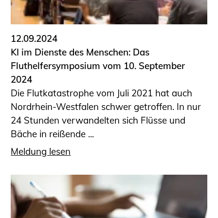
Informationen für Fortbildungsträger
Anträge, Anzeigen, Formulare
12.09.2024
Fortbildung/Seminare
KI im Dienste des Menschen: Das
Informationen für Ingenieurinnen
Fluthelfersymposium vom 10. September
und Ingenieure
2024
Recht
Die Flutkatastrophe vom Juli 2021 hat auch
Planungswettbewerbe
Nordrhein-Westfalen schwer getroffen. In nur
Publikationen
24 Stunden verwandelten sich Flüsse und
Stellenbörse
Bäche in reißende ...
Staatlich anerkannte Sachverständige
Meldung lesen
Öffentlich bestellte und vereidigte
Sachverständige
Prüfsachverständige
Qualifizierte Tragwerksplaner/-innen
Bauvorlageberechtigte