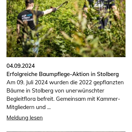
Schüler und Studierende
Projekte für Schülerinnen und Schüler
START.ING. Das Studierenden Praxis-
Programm
Wissenswertes für Studierende
Wettbewerbe für Studierende
BLING.BLING.
Kammer Newsletter
04.09.2024
Presse
Erfolgreiche Baumpflege-Aktion in Stolberg
Am 09. Juli 2024 wurden die 2022 gepflanzten
Kontakt und Anfahrt
Bäume in Stolberg von unerwünschter
Impressum
Begleitflora befreit. Gemeinsam mit Kammer-
Datenschutz
Mitgliedern und ...
Ingenieurakademie West
Meldung lesen