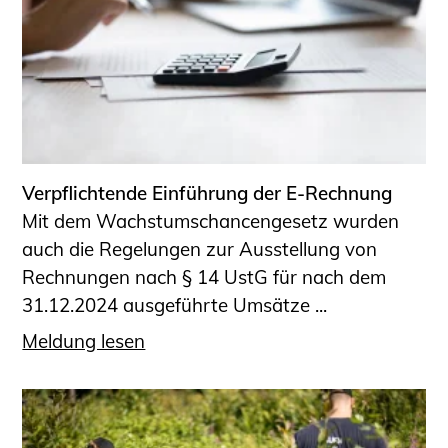
Sachkundige für Zustands- und
Funktionsprüfung privater
Abwasserleitungen
Vereinbarungen mit
Ingenieurkammern
Büronachfolge
Zusatzqualifikationen
Verpflichtende Einführung der E-Rechnung
Geschützter Bereich
Mit dem Wachstumschancengesetz wurden
auch die Regelungen zur Ausstellung von
Informationen für Auftraggeber und
Rechnungen nach § 14 UstG für nach dem
Verbraucher
31.12.2024 ausgeführte Umsätze ...
Ingenieursuche (Mitglieder der IK-Bau
NRW)
Meldung lesen
Fachlisten
Bauherren-ABC
Informationen für Schülerinnen,