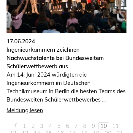
17.06.2024
Ingenieurkammern zeichnen
Nachwuchstalente bei Bundesweitem
Schülerwettbewerb aus
Am 14. Juni 2024 würdigten die
Ingenieurkammern im Deutschen
Technikmuseum in Berlin die besten Teams des
Bundesweiten Schülerwettbewerbes ...
Meldung lesen
<
1
2
3
4
5
6
7
8
9
10
11