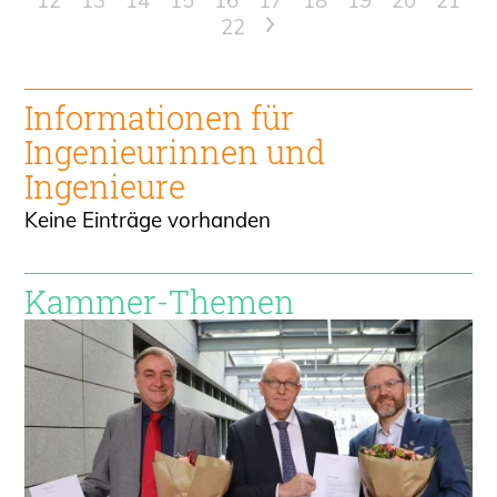
12
13
14
15
16
17
18
19
20
21
22
>
Informationen für
Ingenieur
innen und
Ingenieure
Keine Einträge vorhanden
Kammer-Themen