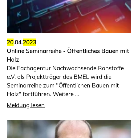
Sachkundige für Zustands- und
Funktionsprüfung privater
Abwasserleitungen
Vereinbarungen mit
Ingenieurkammern
20
.04.
2023
Büronachfolge
Online Seminarreihe - ­­­Öffentliches Bauen mit
Zusatzqualifikationen
Holz
Geschützter Bereich
Die Fachagentur Nachwachsende Rohstoffe
e.V. als Projektträger des BMEL wird die
Informationen für Auftraggeber und
Seminarreihe zum "Öffentlichen Bauen mit
Verbraucher
Holz" fortführen. Weitere ...
Ingenieursuche (Mitglieder der IK-Bau
NRW)
Meldung lesen
Fachlisten
Bauherren-ABC
Informationen für Schülerinnen,