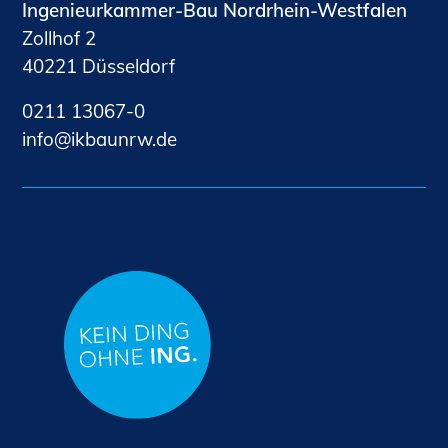
Ingenieurkammer-Bau Nordrhein-Westfalen
Zollhof 2
40221 Düsseldorf
0211 13067-0
nf
kb
nrw
d