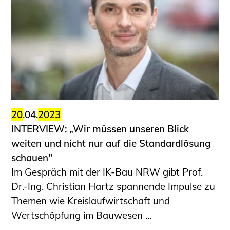
Schüler und Studierende
Projekte für Schülerinnen und Schüler
START.ING. Das Studierenden Praxis-
Programm
Wissenswertes für Studierende
Wettbewerbe für Studierende
BLING.BLING.
Kammer Newsletter
20
.04.
2023
Presse
INTERVIEW: „Wir müssen unseren Blick
weiten und nicht nur auf die Standardlösung
Kontakt und Anfahrt
schauen"
Impressum
Im Gespräch mit der IK-Bau NRW gibt Prof.
Datenschutz
Dr.-Ing. Christian Hartz spannende Impulse zu
Themen wie Kreislaufwirtschaft und
Ingenieurakademie West
Wertschöpfung im Bauwesen ...