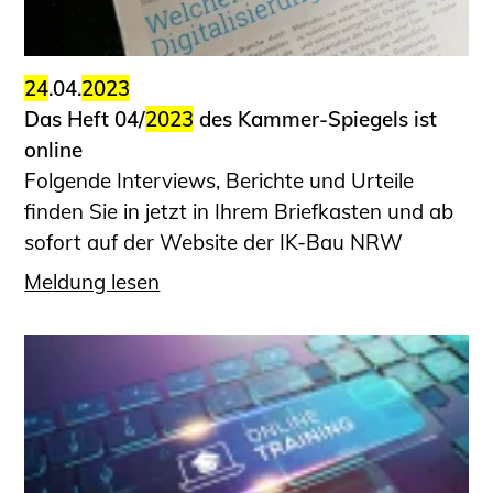
Informationen für Fortbildungsträger
Anträge, Anzeigen, Formulare
24
.04.
2023
Fortbildung/Seminare
Das Heft 04/
2023
des Kammer-Spiegels ist
Informationen für Ingenieurinnen
online
und Ingenieure
Folgende Interviews, Berichte und Urteile
Recht
finden Sie in jetzt in Ihrem Briefkasten und ab
Planungswettbewerbe
sofort auf der Website der IK-Bau NRW
Publikationen
Meldung lesen
Stellenbörse
Staatlich anerkannte Sachverständige
Öffentlich bestellte und vereidigte
Sachverständige
Prüfsachverständige
Qualifizierte Tragwerksplaner/-innen
Bauvorlageberechtigte