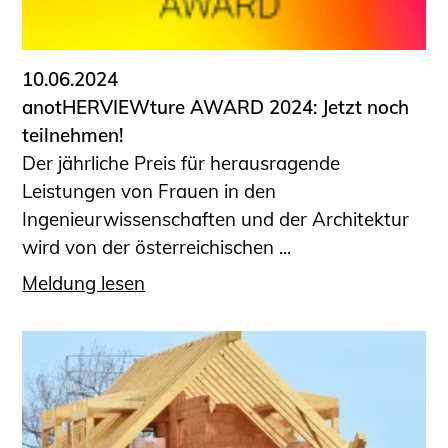
Informationen für Fortbildungsträger
Anträge, Anzeigen, Formulare
10.06.2024
Fortbildung/Seminare
anotHERVIEWture AWARD 2024: Jetzt noch
Informationen für Ingenieurinnen
teilnehmen!
und Ingenieure
Der jährliche Preis für herausragende
Recht
Leistungen von Frauen in den
Planungswettbewerbe
Ingenieurwissenschaften und der Architektur
Publikationen
wird von der österreichischen ...
Stellenbörse
Meldung lesen
Staatlich anerkannte Sachverständige
Öffentlich bestellte und vereidigte
Sachverständige
Prüfsachverständige
Qualifizierte Tragwerksplaner/-innen
Bauvorlageberechtigte