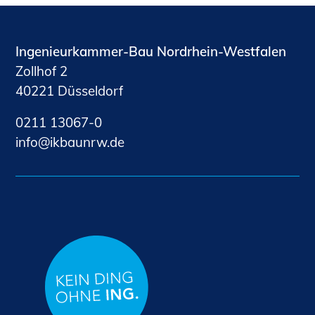
Ingenieurkammer-Bau Nordrhein-Westfalen
Zollhof 2
40221 Düsseldorf
0211 13067-0
nf
kb
nrw
d