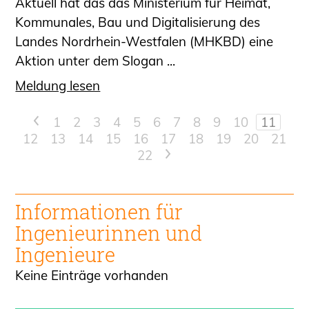
Aktuell hat das das Ministerium für Heimat,
Kommunales, Bau und Digitalisierung des
Landes Nordrhein-Westfalen (MHKBD) eine
Aktion unter dem Slogan ...
Meldung lesen
<
1
2
3
4
5
6
7
8
9
10
11
12
13
14
15
16
17
18
19
20
21
22
>
Informationen für
Ingenieur
innen und
Ingenieure
Keine Einträge vorhanden