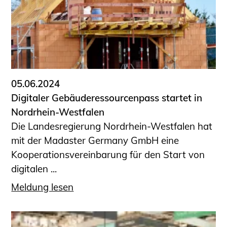
Sachkundige für Zustands- und
Funktionsprüfung privater
Abwasserleitungen
Vereinbarungen mit
Ingenieurkammern
Büronachfolge
05.06.2024
Zusatzqualifikationen
Digitaler Gebäuderessourcenpass startet in
Geschützter Bereich
Nordrhein-Westfalen
Die Landesregierung Nordrhein-Westfalen hat
Informationen für Auftraggeber und
mit der Madaster Germany GmbH eine
Verbraucher
Kooperationsvereinbarung für den Start von
Ingenieursuche (Mitglieder der IK-Bau
digitalen ...
NRW)
Fachlisten
Meldung lesen
Bauherren-ABC
Informationen für Schülerinnen,