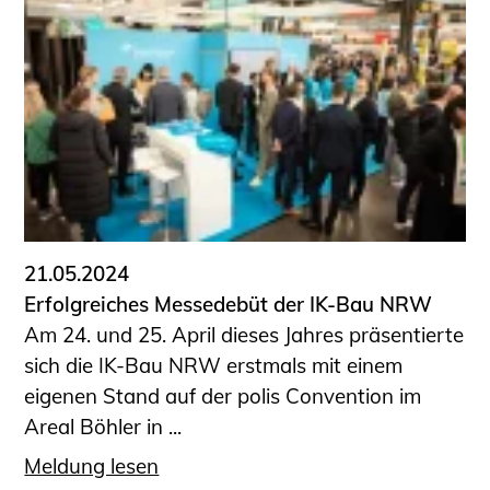
Schüler und Studierende
Projekte für Schülerinnen und Schüler
START.ING. Das Studierenden Praxis-
Programm
Wissenswertes für Studierende
Wettbewerbe für Studierende
BLING.BLING.
Kammer Newsletter
Presse
21.05.2024
Erfolgreiches Messedebüt der IK-Bau NRW
Kontakt und Anfahrt
Am 24. und 25. April dieses Jahres präsentierte
Impressum
sich die IK-Bau NRW erstmals mit einem
Datenschutz
eigenen Stand auf der polis Convention im
Areal Böhler in ...
Ingenieurakademie West
Meldung lesen