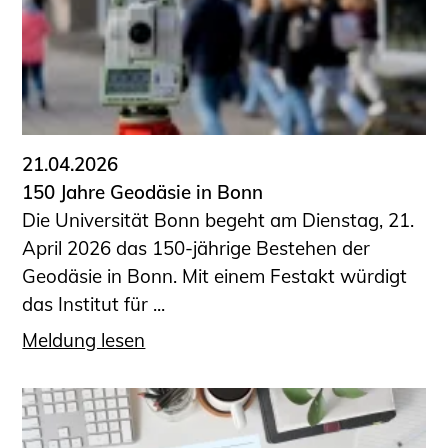
Sachkundige für Zustands- und
Funktionsprüfung privater
Abwasserleitungen
Vereinbarungen mit
Ingenieurkammern
Büronachfolge
21.04.2026
Zusatzqualifikationen
150 Jahre Geodäsie in Bonn
Geschützter Bereich
Die Universität Bonn begeht am Dienstag, 21.
April 2026 das 150-jährige Bestehen der
Informationen für Auftraggeber und
Geodäsie in Bonn. Mit einem Festakt würdigt
Verbraucher
das Institut für ...
Ingenieursuche (Mitglieder der IK-Bau
NRW)
Meldung lesen
Fachlisten
Bauherren-ABC
Informationen für Schülerinnen,