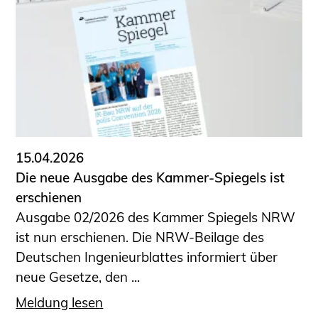
Schüler und Studierende
Projekte für Schülerinnen und Schüler
START.ING. Das Studierenden Praxis-
Programm
Wissenswertes für Studierende
Wettbewerbe für Studierende
BLING.BLING.
Kammer Newsletter
15.04.2026
Presse
Die neue Ausgabe des Kammer-Spiegels ist
erschienen
Kontakt und Anfahrt
Ausgabe 02/2026 des Kammer Spiegels NRW
Impressum
ist nun erschienen. Die NRW-Beilage des
Datenschutz
Deutschen Ingenieurblattes informiert über
neue Gesetze, den ...
Ingenieurakademie West
Meldung lesen