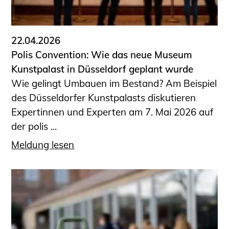
Informationen für Fortbildungsträger
Anträge, Anzeigen, Formulare
22.04.2026
Fortbildung/Seminare
Polis Convention: Wie das neue Museum
Informationen für Ingenieurinnen
Kunstpalast in Düsseldorf geplant wurde
und Ingenieure
Wie gelingt Umbauen im Bestand? Am Beispiel
Recht
des Düsseldorfer Kunstpalasts diskutieren
Planungswettbewerbe
Expertinnen und Experten am 7. Mai 2026 auf
Publikationen
der polis ...
Stellenbörse
Meldung lesen
Staatlich anerkannte Sachverständige
Öffentlich bestellte und vereidigte
Sachverständige
Prüfsachverständige
Qualifizierte Tragwerksplaner/-innen
Bauvorlageberechtigte