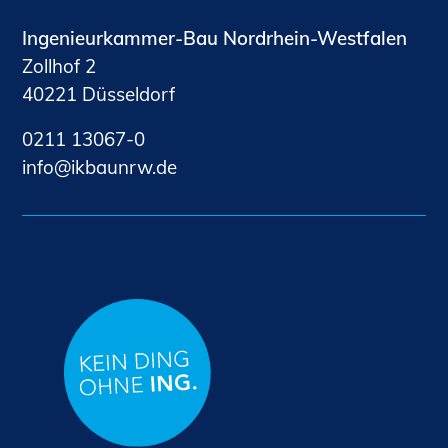
Ingenieurkammer-Bau Nordrhein-Westfalen
Zollhof 2
40221 Düsseldorf
0211 13067-0
nf
kb
nrw
d