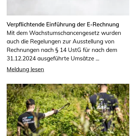
Informationen für Fortbildungsträger
Anträge, Anzeigen, Formulare
Verpflichtende Einführung der E-Rechnung
Fortbildung/Seminare
Mit dem Wachstumschancengesetz wurden
Informationen für Ingenieurinnen
auch die Regelungen zur Ausstellung von
und Ingenieure
Rechnungen nach § 14 UstG für nach dem
Recht
31.12.2024 ausgeführte Umsätze ...
Planungswettbewerbe
Meldung lesen
Publikationen
Stellenbörse
Staatlich anerkannte Sachverständige
Öffentlich bestellte und vereidigte
Sachverständige
Prüfsachverständige
Qualifizierte Tragwerksplaner/-innen
Bauvorlageberechtigte