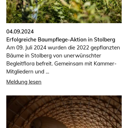
Sachkundige für Zustands- und
Funktionsprüfung privater
Abwasserleitungen
Vereinbarungen mit
04.09.2024
Ingenieurkammern
Erfolgreiche Baumpflege-Aktion in Stolberg
Büronachfolge
Am 09. Juli 2024 wurden die 2022 gepflanzten
Zusatzqualifikationen
Bäume in Stolberg von unerwünschter
Geschützter Bereich
Begleitflora befreit. Gemeinsam mit Kammer-
Mitgliedern und ...
Informationen für Auftraggeber und
Verbraucher
Meldung lesen
Ingenieursuche (Mitglieder der IK-Bau
NRW)
Fachlisten
Bauherren-ABC
Informationen für Schülerinnen,