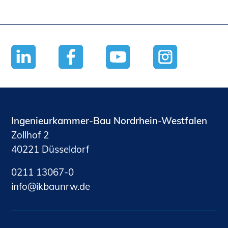
Ingenieurkammer-Bau Nordrhein-Westfalen
Zollhof 2
40221 Düsseldorf
0211 13067-0
nf
kb
nrw
d