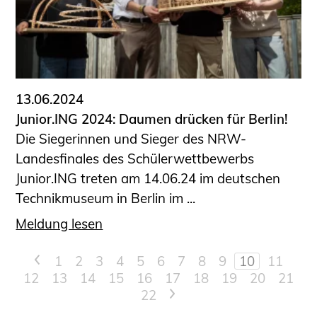
13.06.2024
Junior.ING 2024: Daumen drücken für Berlin!
Die Siegerinnen und Sieger des NRW-
Landesfinales des Schülerwettbewerbs
Junior.ING treten am 14.06.24 im deutschen
Technikmuseum in Berlin im ...
Meldung lesen
<
1
2
3
4
5
6
7
8
9
10
11
12
13
14
15
16
17
18
19
20
21
22
>