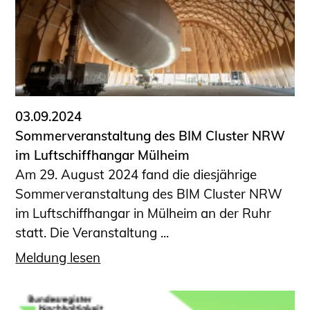
Schüler und Studierende
Projekte für Schülerinnen und Schüler
START.ING. Das Studierenden Praxis-
Programm
Wissenswertes für Studierende
Wettbewerbe für Studierende
03.09.2024
BLING.BLING.
Sommerveranstaltung des BIM Cluster NRW
Kammer Newsletter
im Luftschiffhangar Mülheim
Presse
Am 29. August 2024 fand die diesjährige
Sommerveranstaltung des BIM Cluster NRW
Kontakt und Anfahrt
im Luftschiffhangar in Mülheim an der Ruhr
Impressum
statt. Die Veranstaltung ...
Datenschutz
Meldung lesen
Ingenieurakademie West