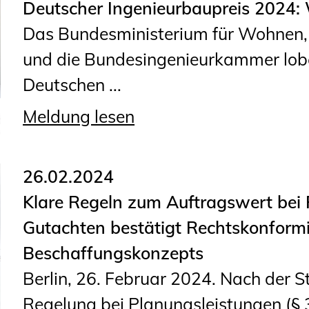
Sachkundige für Zustands- und
Deutscher Ingenieurbaupreis 2024: 
Funktionsprüfung privater
Das Bundesministerium für Wohnen
Abwasserleitungen
und die Bundesingenieurkammer lobe
Vereinbarungen mit
Deutschen ...
Ingenieurkammern
Meldung lesen
Büronachfolge
Zusatzqualifikationen
26.02.2024
Klare Regeln zum Auftragswert bei
Gutachten bestätigt Rechtskonformit
Beschaffungskonzepts
Berlin, 26. Februar 2024. Nach der S
Regelung bei Planungsleistungen (§ 