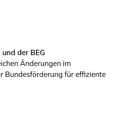
Studierende
BLING.BLING.
Kammer Newsletter
Presse
 und der BEG
eichen Änderungen im
Kontakt und Anfahrt
 Bundesförderung für effiziente
Impressum
Datenschutz
Ingenieurakademie
West