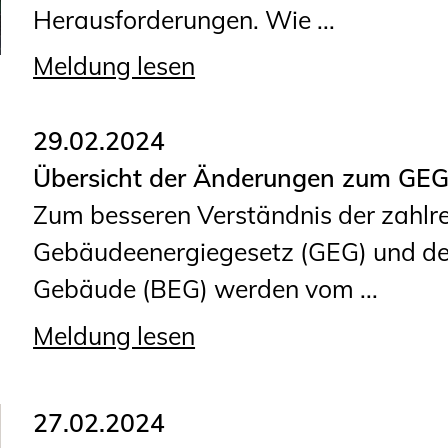
Herausforderungen. Wie ...
Planungswettbewerbe
Publikationen
Meldung lesen
Stellenbörse
29.02.2024
Staatlich anerkannte
Übersicht der Änderungen zum GEG
Sachverständige
Zum besseren Verständnis der zahlr
Öffentlich bestellte und
Gebäudeenergiegesetz (GEG) und der
vereidigte Sachverständige
Gebäude (BEG) werden vom ...
Prüfsachverständige
Meldung lesen
Qualifizierte Tragwerksplaner/-
innen
Bauvorlageberechtigte
27.02.2024