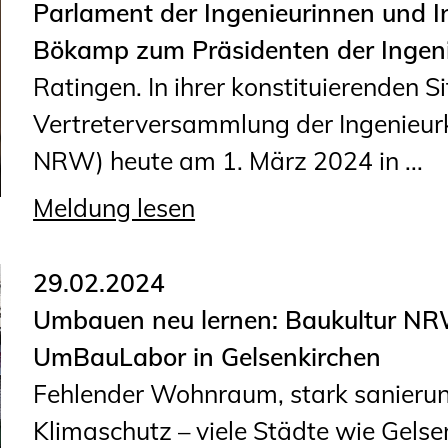
Parlament der Ingenieurinnen und In
Geschäftsstelle
Bökamp zum Präsidenten der Ing
Mitgliedschaft
Ratingen. In ihrer konstituierenden Si
Veranstaltungsformate
Vertreterversammlung der Ingenie
Unsere Publikationen
NRW) heute am 1. März 2024 in ...
Informationen für
Fortbildungsträger
Meldung lesen
Anträge, Anzeigen, Formulare
29.02.2024
Fortbildung/Seminare
Umbauen neu lernen: Baukultur NR
UmBauLabor in Gelsenkirchen
Informationen für
Fehlender Wohnraum, stark sanierun
Ingenieurinnen und Ingenieure
Klimaschutz – viele Städte wie Gels
Recht