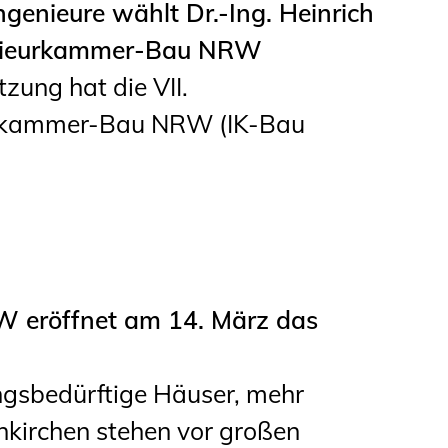
genieure wählt Dr.-Ing. Heinrich
Informationen für
enieurkammer-Bau NRW
Schülerinnen, Schüler
tzung hat die VII.
und Studierende
urkammer-Bau NRW (IK-Bau
Projekte für
Schülerinnen und
Schüler
START.ING. Das
Studierenden Praxis-
W eröffnet am 14. März das
Programm
Wissenswertes für
gsbedürftige Häuser, mehr
Studierende
enkirchen stehen vor großen
Wettbewerbe für