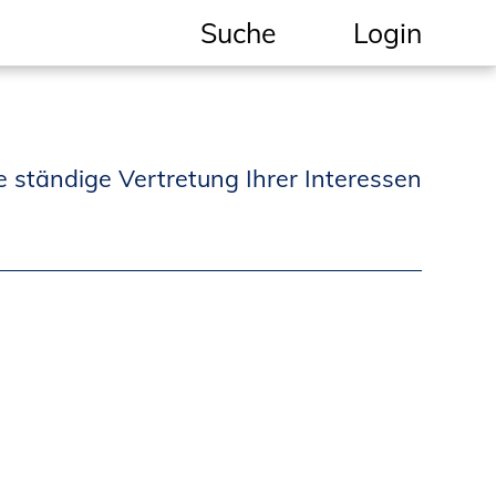
Suche
Login
Geschützter Bereich
Informationen für
e ständige Vertretung Ihrer Interessen
Auftraggeber und
Verbraucher
Ingenieursuche
(Mitglieder der IK-Bau
NRW)
Fachlisten
Bauherren-ABC