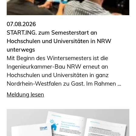
Informationen für Fortbildungsträger
Anträge, Anzeigen, Formulare
07.08.2026
Fortbildung/Seminare
START.ING. zum Semesterstart an
Informationen für Ingenieurinnen
Hochschulen und Universitäten in NRW
und Ingenieure
unterwegs
Recht
Mit Beginn des Wintersemesters ist die
Planungswettbewerbe
Ingenieurkammer-Bau NRW erneut an
Publikationen
Hochschulen und Universitäten in ganz
Stellenbörse
Nordrhein-Westfalen zu Gast. Im Rahmen ...
Staatlich anerkannte Sachverständige
Meldung lesen
Öffentlich bestellte und vereidigte
Sachverständige
Prüfsachverständige
Qualifizierte Tragwerksplaner/-innen
Bauvorlageberechtigte