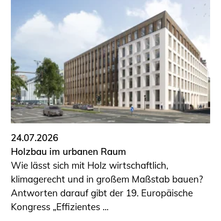
Schüler und Studierende
Projekte für Schülerinnen und Schüler
START.ING. Das Studierenden Praxis-
Programm
Wissenswertes für Studierende
Wettbewerbe für Studierende
BLING.BLING.
Kammer Newsletter
Presse
24.07.2026
Kontakt und Anfahrt
Holzbau im urbanen Raum
Impressum
Wie lässt sich mit Holz wirtschaftlich,
Datenschutz
klimagerecht und in großem Maßstab bauen?
Antworten darauf gibt der 19. Europäische
Ingenieurakademie West
Kongress „Effizientes ...