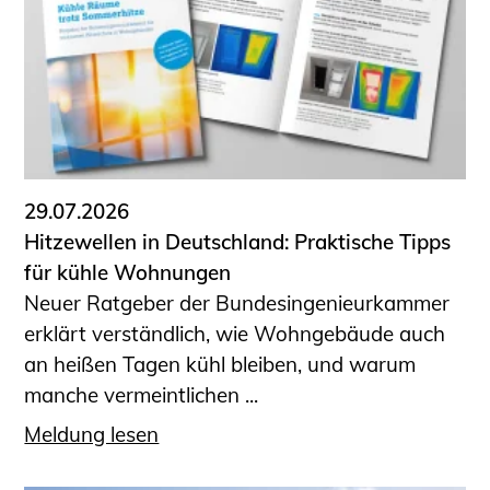
Sachkundige für Zustands- und
Funktionsprüfung privater
Abwasserleitungen
Vereinbarungen mit
Ingenieurkammern
Büronachfolge
Zusatzqualifikationen
29.07.2026
Geschützter Bereich
Hitzewellen in Deutschland: Praktische Tipps
für kühle Wohnungen
Informationen für Auftraggeber und
Neuer Ratgeber der Bundesingenieurkammer
Verbraucher
erklärt verständlich, wie Wohngebäude auch
Ingenieursuche (Mitglieder der IK-Bau
an heißen Tagen kühl bleiben, und warum
NRW)
manche vermeintlichen ...
Fachlisten
Bauherren-ABC
Meldung lesen
Informationen für Schülerinnen,